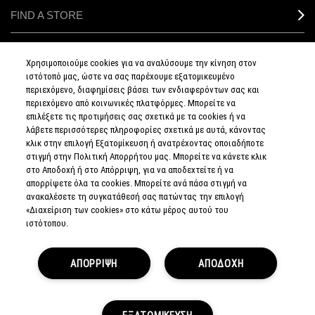
FIND A STORE
MAKEUP SERVICES
Χρησιμοποιούμε cookies για να αναλύσουμε την κίνηση στον
ιστότοπό μας, ώστε να σας παρέχουμε εξατομικευμένο
SIGN UP FOR EMAIL
περιεχόμενο, διαφημίσεις βάσει των ενδιαφερόντων σας και
περιεχόμενο από κοινωνικές πλατφόρμες. Μπορείτε να
επιλέξετε τις προτιμήσεις σας σχετικά με τα cookies ή να
My M•A•C / SIGN IN
λάβετε περισσότερες πληροφορίες σχετικά με αυτά, κάνοντας
κλικ στην επιλογή Εξατομίκευση ή ανατρέχοντας οποιαδήποτε
στιγμή στην Πολιτική Απορρήτου μας. Μπορείτε να κάνετε κλικ
στο Αποδοχή ή στο Απόρριψη, για να αποδεχτείτε ή να
απορρίψετε όλα τα cookies. Μπορείτε ανά πάσα στιγμή να
CONNECT
ανακαλέσετε τη συγκατάθεσή σας πατώντας την επιλογή
«Διαχείριση των cookies» στο κάτω μέρος αυτού του
ιστότοπου.
PRIVACY POLICY
ΑΠΟΡΡΙΨΗ
ΑΠΟΔΟΧΗ
TERMS & CONDITIONS
TERMS OF SALE
EUROPEAN ODR PLATFORM
COUNTERFEIT EDUCATION
MANAGE SITE COOKIES