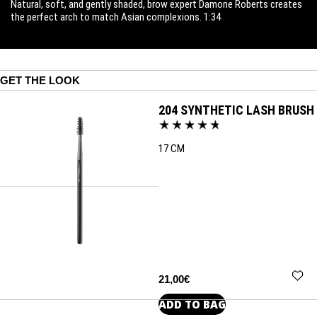
Natural, soft, and gently shaded, brow expert Damone Roberts creates
the perfect arch to match Asian complexions. 1:34
GET THE LOOK
204 SYNTHETIC LASH BRUSH
17 CM
21,00€
ADD TO BAG