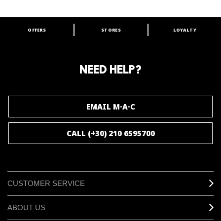
OFFERS
STORES
LOYALTY
ARE YOU A M·A·C LOVER?
Join our M·A·C loyalty program and enjoy
amazing benefits and gifts.
NEED HELP?
JOIN M∙A∙C LOVER
EMAIL M·A·C
CALL (+30) 210 6595700
CUSTOMER SERVICE
ABOUT US