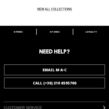
dazzle.
VIEW ALL COLLECTIONS
OFFERS
STORES
LOYALTY
ARE YOU A M·A·C LOVER?
Join our M·A·C loyalty program and enjoy
amazing benefits and gifts.
NEED HELP?
JOIN M∙A∙C LOVER
EMAIL M·A·C
CALL (+30) 210 6595700
CUSTOMER SERVICE