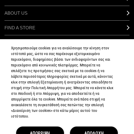
ABOUT US
FIND A STORE
MAKEUP SERVICES
Χρησιμοποιούμε cookies για να αναλύσουμε την κίνηση στον
ιστότοπό μας, ώστε να σας παρέχουμε εξατομικευμένο
SIGN UP FOR EMAIL
περιεχόμενο, διαφημίσεις βάσει των ενδιαφερόντων σας και
περιεχόμενο από κοινωνικές πλατφόρμες. Μπορείτε να
επιλέξετε τις προτιμήσεις σας σχετικά με τα cookies ή να
My M•A•C / SIGN IN
λάβετε περισσότερες πληροφορίες σχετικά με αυτά, κάνοντας
κλικ στην επιλογή Εξατομίκευση ή ανατρέχοντας οποιαδήποτε
στιγμή στην Πολιτική Απορρήτου μας. Μπορείτε να κάνετε κλικ
στο Αποδοχή ή στο Απόρριψη, για να αποδεχτείτε ή να
απορρίψετε όλα τα cookies. Μπορείτε ανά πάσα στιγμή να
CONNECT
ανακαλέσετε τη συγκατάθεσή σας πατώντας την επιλογή
«Διαχείριση των cookies» στο κάτω μέρος αυτού του
ιστότοπου.
PRIVACY POLICY
ΑΠΟΡΡΙΨΗ
ΑΠΟΔΟΧΗ