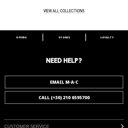
VIEW ALL COLLECTIONS
OFFERS
STORES
LOYALTY
ARE YOU A M·A·C LOVER?
Join our M·A·C loyalty program and enjoy
amazing benefits and gifts.
NEED HELP?
JOIN M∙A∙C LOVER
EMAIL M·A·C
CALL (+30) 210 6595700
CUSTOMER SERVICE