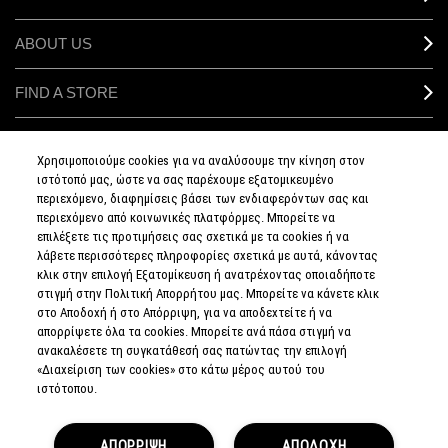
ABOUT US
FIND A STORE
MAKEUP SERVICES
Χρησιμοποιούμε cookies για να αναλύσουμε την κίνηση στον
ιστότοπό μας, ώστε να σας παρέχουμε εξατομικευμένο
SIGN UP FOR EMAIL
περιεχόμενο, διαφημίσεις βάσει των ενδιαφερόντων σας και
περιεχόμενο από κοινωνικές πλατφόρμες. Μπορείτε να
επιλέξετε τις προτιμήσεις σας σχετικά με τα cookies ή να
My M•A•C / SIGN IN
λάβετε περισσότερες πληροφορίες σχετικά με αυτά, κάνοντας
κλικ στην επιλογή Εξατομίκευση ή ανατρέχοντας οποιαδήποτε
στιγμή στην Πολιτική Απορρήτου μας. Μπορείτε να κάνετε κλικ
στο Αποδοχή ή στο Απόρριψη, για να αποδεχτείτε ή να
απορρίψετε όλα τα cookies. Μπορείτε ανά πάσα στιγμή να
CONNECT
ανακαλέσετε τη συγκατάθεσή σας πατώντας την επιλογή
«Διαχείριση των cookies» στο κάτω μέρος αυτού του
ιστότοπου.
PRIVACY POLICY
ΑΠΟΡΡΙΨΗ
ΑΠΟΔΟΧΗ