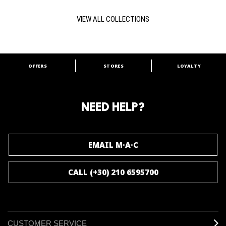
VIEW ALL COLLECTIONS
OFFERS
STORES
LOYALTY
ARE YOU A M·A·C LOVER?
Join our M·A·C loyalty program and enjoy
amazing benefits and gifts.
NEED HELP?
JOIN M∙A∙C LOVER
EMAIL M·A·C
CALL (+30) 210 6595700
CUSTOMER SERVICE