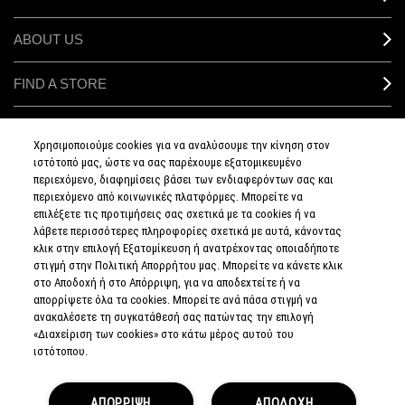
ABOUT US
FIND A STORE
MAKEUP SERVICES
Χρησιμοποιούμε cookies για να αναλύσουμε την κίνηση στον
ιστότοπό μας, ώστε να σας παρέχουμε εξατομικευμένο
SIGN UP FOR EMAIL
περιεχόμενο, διαφημίσεις βάσει των ενδιαφερόντων σας και
περιεχόμενο από κοινωνικές πλατφόρμες. Μπορείτε να
επιλέξετε τις προτιμήσεις σας σχετικά με τα cookies ή να
My M•A•C / SIGN IN
λάβετε περισσότερες πληροφορίες σχετικά με αυτά, κάνοντας
κλικ στην επιλογή Εξατομίκευση ή ανατρέχοντας οποιαδήποτε
στιγμή στην Πολιτική Απορρήτου μας. Μπορείτε να κάνετε κλικ
στο Αποδοχή ή στο Απόρριψη, για να αποδεχτείτε ή να
απορρίψετε όλα τα cookies. Μπορείτε ανά πάσα στιγμή να
CONNECT
ανακαλέσετε τη συγκατάθεσή σας πατώντας την επιλογή
«Διαχείριση των cookies» στο κάτω μέρος αυτού του
ιστότοπου.
PRIVACY POLICY
ΑΠΟΡΡΙΨΗ
ΑΠΟΔΟΧΗ