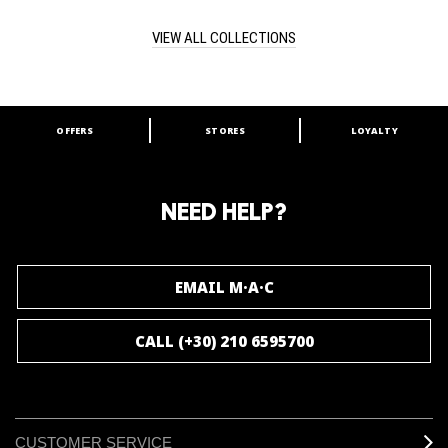
trippycool colours of Raver Girl.
VIEW ALL COLLECTIONS
OFFERS
STORES
LOYALTY
ARE YOU A M·A·C LOVER?
Join our M·A·C loyalty program and enjoy
amazing benefits and gifts.
NEED HELP?
JOIN M∙A∙C LOVER
EMAIL M·A·C
CALL (+30) 210 6595700
CUSTOMER SERVICE