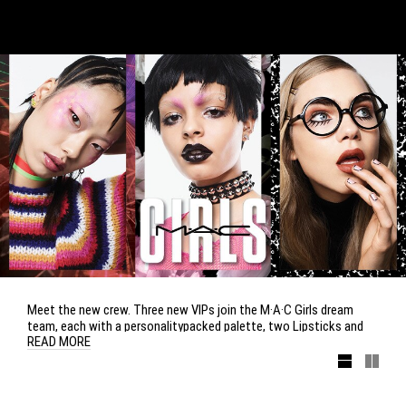
Meet the new crew. Three new VIPs join the M·A·C Girls dream
team, each with a personalitypacked palette, two Lipsticks and
READ MORE
two shades of Lipglass. Geek out in the gradeA neutrals and
metallics of Smarty Pants. Spark an allgirl uprising in the new hues
of resistance: the ultradefiant metallics and cool neons of Pretty
Punk. Or get out your glow sticks and party hard in the raveready,