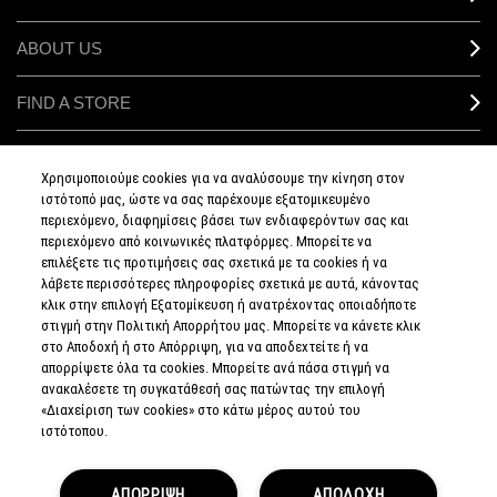
ABOUT US
FIND A STORE
MAKEUP SERVICES
Χρησιμοποιούμε cookies για να αναλύσουμε την κίνηση στον
ιστότοπό μας, ώστε να σας παρέχουμε εξατομικευμένο
SIGN UP FOR EMAIL
περιεχόμενο, διαφημίσεις βάσει των ενδιαφερόντων σας και
περιεχόμενο από κοινωνικές πλατφόρμες. Μπορείτε να
επιλέξετε τις προτιμήσεις σας σχετικά με τα cookies ή να
My M•A•C / SIGN IN
λάβετε περισσότερες πληροφορίες σχετικά με αυτά, κάνοντας
κλικ στην επιλογή Εξατομίκευση ή ανατρέχοντας οποιαδήποτε
στιγμή στην Πολιτική Απορρήτου μας. Μπορείτε να κάνετε κλικ
στο Αποδοχή ή στο Απόρριψη, για να αποδεχτείτε ή να
απορρίψετε όλα τα cookies. Μπορείτε ανά πάσα στιγμή να
CONNECT
ανακαλέσετε τη συγκατάθεσή σας πατώντας την επιλογή
«Διαχείριση των cookies» στο κάτω μέρος αυτού του
ιστότοπου.
PRIVACY POLICY
ΑΠΟΡΡΙΨΗ
ΑΠΟΔΟΧΗ