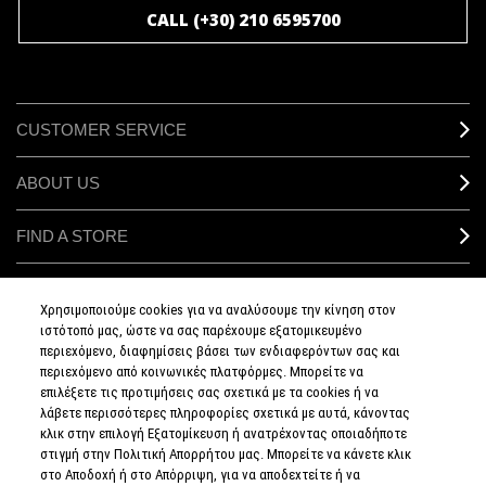
CALL (+30) 210 6595700
CUSTOMER SERVICE
ABOUT US
FIND A STORE
MAKEUP SERVICES
Χρησιμοποιούμε cookies για να αναλύσουμε την κίνηση στον
ιστότοπό μας, ώστε να σας παρέχουμε εξατομικευμένο
SIGN UP FOR EMAIL
περιεχόμενο, διαφημίσεις βάσει των ενδιαφερόντων σας και
περιεχόμενο από κοινωνικές πλατφόρμες. Μπορείτε να
επιλέξετε τις προτιμήσεις σας σχετικά με τα cookies ή να
My M•A•C / SIGN IN
λάβετε περισσότερες πληροφορίες σχετικά με αυτά, κάνοντας
κλικ στην επιλογή Εξατομίκευση ή ανατρέχοντας οποιαδήποτε
στιγμή στην Πολιτική Απορρήτου μας. Μπορείτε να κάνετε κλικ
στο Αποδοχή ή στο Απόρριψη, για να αποδεχτείτε ή να