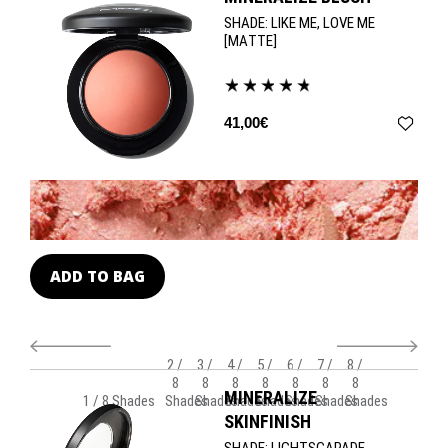
and M∙A∙C Multi-Mineral Complex grace each formula to ensure
that rapturous, skin-enhancing effects hold true over time.
ESS
SHADE:
LIKE ME, LOVE ME
Divinely designed or a trick of the light? Just trust your eyes –
[MATTE]
these shades are celestially-sent.
41,00€
ADD TO BAG
A
2 /
3 /
4 /
5 /
6 /
7 /
8 /
8
8
8
8
8
8
8
MINERALIZE
1 / 8 Shades
Shades
Shades
Shades
Shades
Shades
Shades
Shades
SKINFINISH
SHADE:
LIGHTSCAPADE