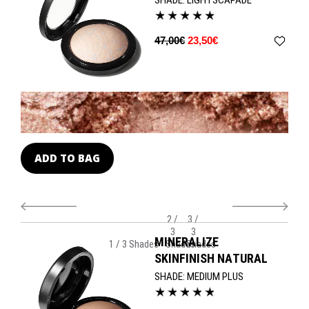
47,00€
23,50€
ADD TO BAG
A
2 /
3 /
3
3
MINERALIZE
1 / 3 Shades
Shades
Shades
SKINFINISH NATURAL
SHADE:
MEDIUM PLUS