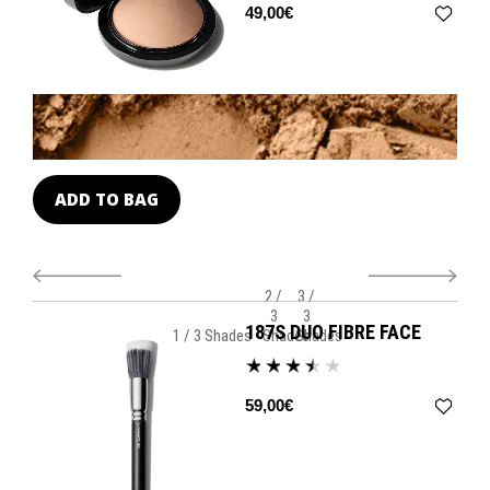
49,00€
ADD TO BAG
A
2 /
3 /
3
3
187S DUO FIBRE FACE
1 / 3 Shades
Shades
Shades
59,00€