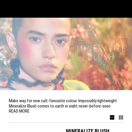
Make way for new cult-favourite colour. Impossibly lightweight
Mineralize Blush comes to earth in eight never-before-seen
READ MORE
shades, from mauves to plums to bright pinks, in an all-new matte
finish. Also landing: two new palettes of radiant Mineralize
Skinfinish, with four complementary shades baked into each pan,
and three shades of satiny Mineralize Skinfinish Natural. Vitamins
MINERALIZE BLUSH