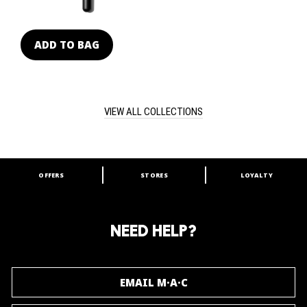
ADD TO BAG
VIEW ALL COLLECTIONS
OFFERS
STORES
LOYALTY
ARE YOU A M·A·C LOVER?
Join our M·A·C loyalty program and enjoy
amazing benefits and gifts.
NEED HELP?
JOIN M∙A∙C LOVER
EMAIL M·A·C