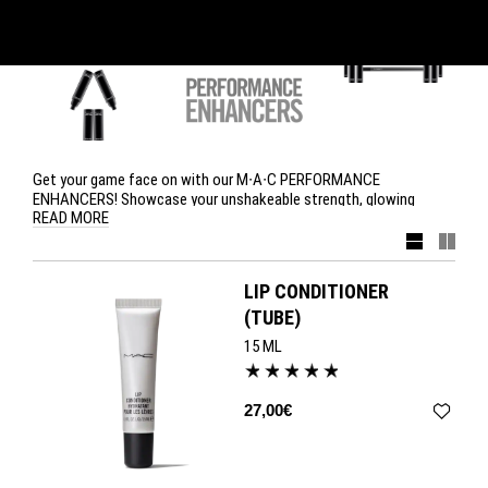
Get your game face on with our M∙A∙C PERFORMANCE
ENHANCERS! Showcase your unshakeable strength, glowing
READ MORE
beauty and can-do attitude with Prep + Prime Natural Radiance,
Prep + Prime BB Beauty Balm SPF 35, Pro Longwear Eye Liner in
Definedly Black and Lip Conditioner.
LIP CONDITIONER
(TUBE)
15 ML
27,00€