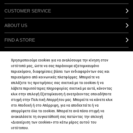
CUSTOMER SERVICE
ABOUT US
FIND A STORE
MAKEUP SERVICES
Χρησιμοποιούμε cookies για να αναλύσουμε την κίνηση στον
ιστότοπό μας, ώστε να σας παρέχουμε εξατομικευμένο
SIGN UP FOR EMAIL
περιεχόμενο, διαφημίσεις βάσει των ενδιαφερόντων σας και
περιεχόμενο από κοινωνικές πλατφόρμες. Μπορείτε να
επιλέξετε τις προτιμήσεις σας σχετικά με τα cookies ή να
My M•A•C / SIGN IN
λάβετε περισσότερες πληροφορίες σχετικά με αυτά, κάνοντας
κλικ στην επιλογή Εξατομίκευση ή ανατρέχοντας οποιαδήποτε
στιγμή στην Πολιτική Απορρήτου μας. Μπορείτε να κάνετε κλικ
στο Αποδοχή ή στο Απόρριψη, για να αποδεχτείτε ή να
απορρίψετε όλα τα cookies. Μπορείτε ανά πάσα στιγμή να
CONNECT
ανακαλέσετε τη συγκατάθεσή σας πατώντας την επιλογή
«Διαχείριση των cookies» στο κάτω μέρος αυτού του
ιστότοπου.