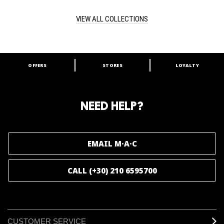
VIEW ALL COLLECTIONS
OFFERS
STORES
LOYALTY
ARE YOU A M·A·C LOVER?
Join our M·A·C loyalty program and enjoy
amazing benefits and gifts.
NEED HELP?
JOIN M∙A∙C LOVER
EMAIL M·A·C
CALL (+30) 210 6595700
CUSTOMER SERVICE