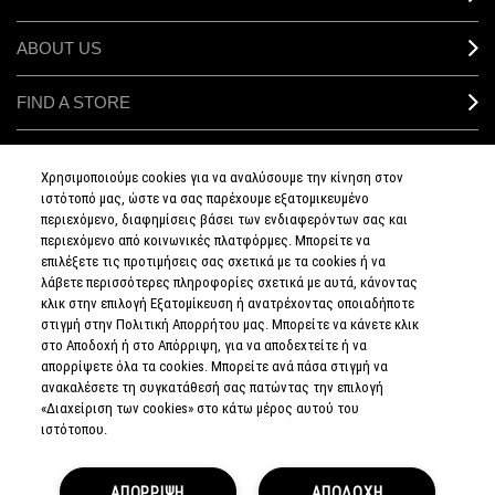
ABOUT US
FIND A STORE
MAKEUP SERVICES
Χρησιμοποιούμε cookies για να αναλύσουμε την κίνηση στον
ιστότοπό μας, ώστε να σας παρέχουμε εξατομικευμένο
SIGN UP FOR EMAIL
περιεχόμενο, διαφημίσεις βάσει των ενδιαφερόντων σας και
περιεχόμενο από κοινωνικές πλατφόρμες. Μπορείτε να
επιλέξετε τις προτιμήσεις σας σχετικά με τα cookies ή να
My M•A•C / SIGN IN
λάβετε περισσότερες πληροφορίες σχετικά με αυτά, κάνοντας
κλικ στην επιλογή Εξατομίκευση ή ανατρέχοντας οποιαδήποτε
στιγμή στην Πολιτική Απορρήτου μας. Μπορείτε να κάνετε κλικ
στο Αποδοχή ή στο Απόρριψη, για να αποδεχτείτε ή να
απορρίψετε όλα τα cookies. Μπορείτε ανά πάσα στιγμή να
CONNECT
ανακαλέσετε τη συγκατάθεσή σας πατώντας την επιλογή
«Διαχείριση των cookies» στο κάτω μέρος αυτού του
ιστότοπου.
PRIVACY POLICY
ΑΠΟΡΡΙΨΗ
ΑΠΟΔΟΧΗ