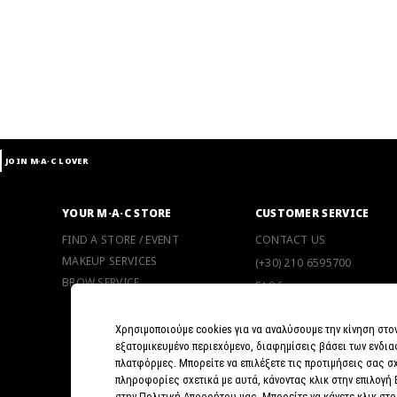
JOIN M∙A∙C LOVER
YOUR M·A·C STORE
CUSTOMER SERVICE
FIND A STORE / EVENT
CONTACT US
MAKEUP SERVICES
(+30) 210 6595700
BROW SERVICE
FAQS
SHIPPING INFO
Χρησιμοποιούμε cookies για να αναλύσουμε την κίνηση στο
RETURN POLICY
εξατομικευμένο περιεχόμενο, διαφημίσεις βάσει των ενδια
5 REASONS TO SHOP ONLI
πλατφόρμες. Μπορείτε να επιλέξετε τις προτιμήσεις σας σχ
πληροφορίες σχετικά με αυτά, κάνοντας κλικ στην επιλογή
στην Πολιτική Απορρήτου μας. Μπορείτε να κάνετε κλικ στο