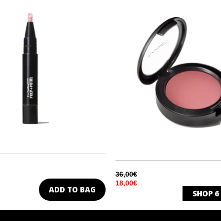
TS FOR MY
ET
36,00€
18,00€
ADD TO BAG
SHOP
6
DESERT ROSE
MATT