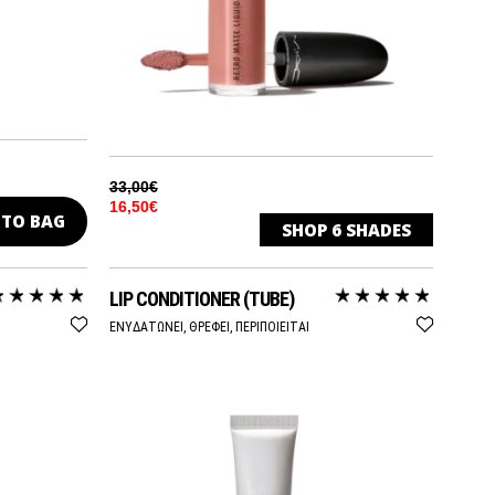
33,00€
16,50€
 TO BAG
SHOP
6
SHADES
BURNT SPICE
ΜΑΤ
LIP CONDITIONER (TUBE)
CARNIVOROUS
ΜΑΤ
ΕΝΥΔΑΤΩΝΕΙ, ΘΡΕΦΕΙ, ΠΕΡΙΠΟΙΕΙΤΑΙ
FASHION LEGACY
ΜΑΤ
HIGH DRAMA
ΜΑΤ