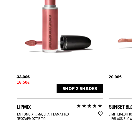
CHERRY
CHICORY
CORK
DERVISH
EDGE TO EDGE
33,00€
26,00€
16,50€
SHOP
2
SHADES
MAGENTA
ATOMIZED
BEA
ΜΑΤ
LIPMIX
SUNSET BL
MAHOGANY
GEMZ & ROSES
C-T
ΜΑΤ
ΈΝΤΟΝΟ ΧΡΩΜΑ, ΕΠΑΓΓΕΛΜΑΤΙΚΟ,
LIMITED-EDITIO
ΠΡΟΣΑΡΜΟΣΤΕ ΤΟ
LIPGLASS BLOW 
NIGHTMOTH
CUL