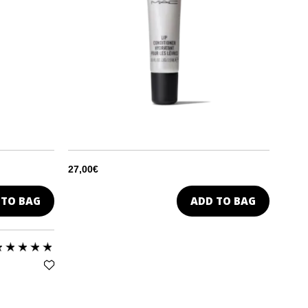
QUITE THE STANDOUT
TOPPED WITH
ΜΑΤ
BRANDY
ΜΑΤ
27,00€
 TO BAG
ADD TO BAG