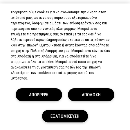
STROBE BEAM LIQUID
Χρησιμοποιούμε cookies για να αναλύσουμε την κίνηση στον
BLUSH
ιστότοπό μας, ώστε να σας παρέχουμε εξατομικευμένο
περιεχόμενο, διαφημίσεις βάσει των ενδιαφερόντων σας και
ΥΓΡΟ ΡΟΥΖ, ΕΝΙΣΧΥΣΗΣ ΤΗΣ
περιεχόμενο από κοινωνικές πλατφόρμες. Μπορείτε να
ΛΑΜΨΗΣ, ΠΡΟΣΑΡΜΟΣΙΜΗ
επιλέξετε τις προτιμήσεις σας σχετικά με τα cookies ή να
ΑΠΟΔΟΣΗ ΧΡΩΜΑΤΟΣ,
λάβετε περισσότερες πληροφορίες σχετικά με αυτά, κάνοντας
ΠΕΡΙΠΟΙΗΤΙΚΗ ΔΡΑΣΗ.
κλικ στην επιλογή Εξατομίκευση ή ανατρέχοντας οποιαδήποτε
στιγμή στην Πολιτική Απορρήτου μας. Μπορείτε να κάνετε κλικ
στο Αποδοχή ή στο Απόρριψη, για να αποδεχτείτε ή να
29,00€
απορρίψετε όλα τα cookies. Μπορείτε ανά πάσα στιγμή να
ανακαλέσετε τη συγκατάθεσή σας πατώντας την επιλογή
«Διαχείριση των cookies» στο κάτω μέρος αυτού του
ιστότοπου.
SHOP
10
SHADES
ΑΠΟΡΡΙΨΗ
ΑΠΟΔΟΧΗ
PRO PALETTE
CUSTOMIZE X 12
(INSERT)
ΕΞΑΤΟΜΙΚΕΥΣΗ
OFFERS
STORES
LOYALTY
12 ΘΕΣΕΙΣ, ΠΡΟΣΑΡΜΟΣΤΕ ΤΟ, ΓΙΑ
ARE YOU A M·A·C LOVER?
ΟΛΕΣ ΤΙΣ ΥΦΕΣ