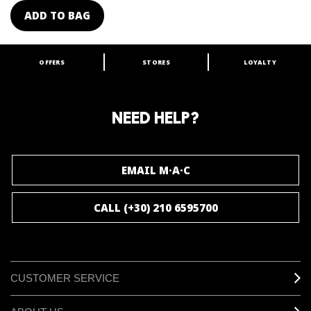
ADD TO BAG
OFFERS
STORES
LOYALTY
ARE YOU A M·A·C LOVER?
Join our M·A·C loyalty program and enjoy
amazing benefits and gifts.
NEED HELP?
JOIN M∙A∙C LOVER
EMAIL M·A·C
CALL (+30) 210 6595700
CUSTOMER SERVICE