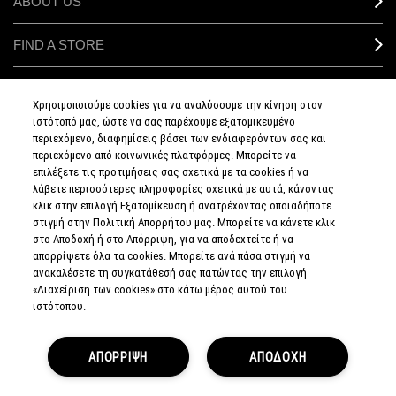
ABOUT US
FIND A STORE
MAKEUP SERVICES
Χρησιμοποιούμε cookies για να αναλύσουμε την κίνηση στον
ιστότοπό μας, ώστε να σας παρέχουμε εξατομικευμένο
SIGN UP FOR EMAIL
περιεχόμενο, διαφημίσεις βάσει των ενδιαφερόντων σας και
περιεχόμενο από κοινωνικές πλατφόρμες. Μπορείτε να
επιλέξετε τις προτιμήσεις σας σχετικά με τα cookies ή να
My M•A•C / SIGN IN
λάβετε περισσότερες πληροφορίες σχετικά με αυτά, κάνοντας
κλικ στην επιλογή Εξατομίκευση ή ανατρέχοντας οποιαδήποτε
στιγμή στην Πολιτική Απορρήτου μας. Μπορείτε να κάνετε κλικ
στο Αποδοχή ή στο Απόρριψη, για να αποδεχτείτε ή να
απορρίψετε όλα τα cookies. Μπορείτε ανά πάσα στιγμή να
CONNECT
ανακαλέσετε τη συγκατάθεσή σας πατώντας την επιλογή
«Διαχείριση των cookies» στο κάτω μέρος αυτού του
ιστότοπου.
PRIVACY POLICY
ΑΠΟΡΡΙΨΗ
ΑΠΟΔΟΧΗ
TERMS & CONDITIONS
TERMS OF SALE
EUROPEAN ODR PLATFORM