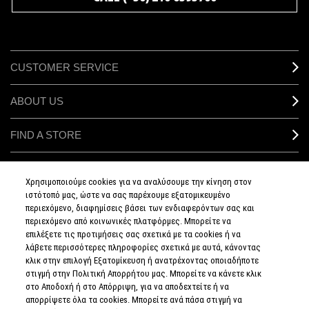
CUSTOMER SERVICE
ABOUT US
FIND A STORE
MAKEUP SERVICES
Χρησιμοποιούμε cookies για να αναλύσουμε την κίνηση στον
ιστότοπό μας, ώστε να σας παρέχουμε εξατομικευμένο
SIGN UP FOR EMAIL
περιεχόμενο, διαφημίσεις βάσει των ενδιαφερόντων σας και
περιεχόμενο από κοινωνικές πλατφόρμες. Μπορείτε να
επιλέξετε τις προτιμήσεις σας σχετικά με τα cookies ή να
My M•A•C / SIGN IN
λάβετε περισσότερες πληροφορίες σχετικά με αυτά, κάνοντας
κλικ στην επιλογή Εξατομίκευση ή ανατρέχοντας οποιαδήποτε
στιγμή στην Πολιτική Απορρήτου μας. Μπορείτε να κάνετε κλικ
στο Αποδοχή ή στο Απόρριψη, για να αποδεχτείτε ή να
απορρίψετε όλα τα cookies. Μπορείτε ανά πάσα στιγμή να
CONNECT