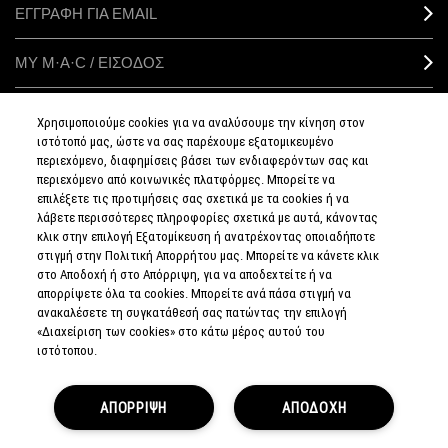
ΕΓΓΡΑΦΗ ΓΙΑ EMAIL
ΜΥ M·A·C / ΕΙΣΟΔΟΣ
Χρησιμοποιούμε cookies για να αναλύσουμε την κίνηση στον
ιστότοπό μας, ώστε να σας παρέχουμε εξατομικευμένο
ΣΥΝΔΕΘΕΙΤΕ
περιεχόμενο, διαφημίσεις βάσει των ενδιαφερόντων σας και
περιεχόμενο από κοινωνικές πλατφόρμες. Μπορείτε να
επιλέξετε τις προτιμήσεις σας σχετικά με τα cookies ή να
λάβετε περισσότερες πληροφορίες σχετικά με αυτά, κάνοντας
κλικ στην επιλογή Εξατομίκευση ή ανατρέχοντας οποιαδήποτε
στιγμή στην Πολιτική Απορρήτου μας. Μπορείτε να κάνετε κλικ
ΠΟΛΙΤΙΚΗ
ΑΠΟΡΡΗΤΟΥ
στο Αποδοχή ή στο Απόρριψη, για να αποδεχτείτε ή να
ΟΡΟΙ &
απορρίψετε όλα τα cookies. Μπορείτε ανά πάσα στιγμή να
ΠΡΟΥΠΟΘΕΣΕΙΣ
ανακαλέσετε τη συγκατάθεσή σας πατώντας την επιλογή
ΟΡΟΙ
ΠΩΛΗΣΗΣ
«Διαχείριση των cookies» στο κάτω μέρος αυτού του
ΠΟΛΙΤΙΚΗ
ιστότοπου.
ΣΥΛΛΟΓΗΣ & ΔΙΑΧΕΙΡΙΣΗΣ
ΑΞΙΟΛΟΓΗΣΕΩΝ
ΕΝΗΜΕΡΩΘΕΙΤΕ
ΓΙΑ ΤΑ ΠΛΑΣΤΑ
ΑΠΟΡΡΙΨΗ
ΠΡΟΪΟΝΤΑ
ΑΠΟΔΟΧΗ
ΔΙΑΧΕΙΡΙΣΤΕΙΤΕ
ΤΑ COOKIES