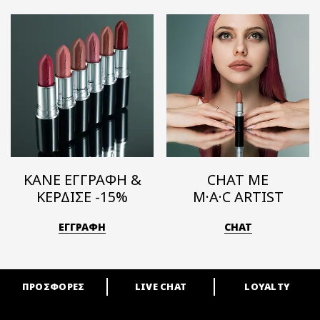
ΚΑΝΕ ΕΓΓΡΑΦΗ &
CHAT ΜΕ
ΚΕΡΔΙΣΕ -15%
M·A·C ARTIST
ΕΓΓΡΑΦΗ
CHAT
ΠΡΟΣΦΟΡΕΣ
LIVE CHAT
LOYALTY
ARE YOU A M·A·C LOVER?
Γίνε μέλος του προγράμματος επιβράβευσης της M·A·C και απόλαυσε