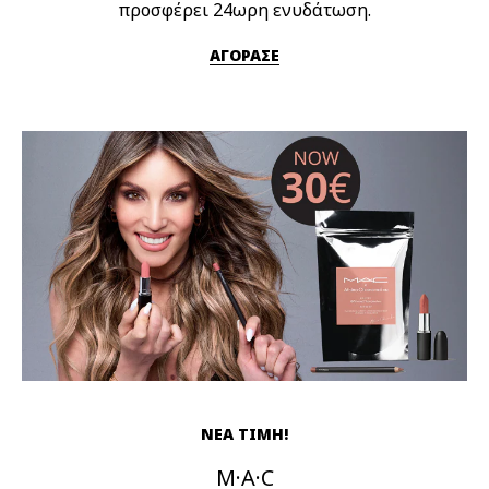
προσφέρει 24ωρη ενυδάτωση.
ΑΓΟΡΑΣΕ
ΝΕΑ ΤΙΜΗ!
M·A·C