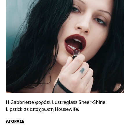
Η Gabbriette φοράει Lustreglass Sheer-Shine
Η 
Lipstick σε απόχρωση Housewife.
απ
ΑΓΟΡΑΣΕ
ΑΓ