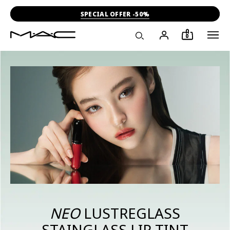
-15% ΣΤΗΝ ΠΡΩΤΗ ΣΟΥ ΑΓΟΡΑ
0
ΝΕΟ
LUSTREGLASS
STAINGLASS LIP TINT