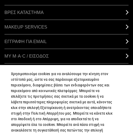
ΒΡΕΣ ΚΑΤΑΣΤΗΜΑ
MAKEUP SERVICES
ΕΓΓΡΑΦΗ ΓΙΑ EMAIL
ΜΥ M·A·C / ΕΙΣΟΔΟΣ
Χρησιμοποιούμε cookies για να αναλύσουμε την κίνηση στον
ιστότοπό μας, ώστε να σας παρέχουμε εξατομικευμένο
ΣΥΝΔΕΘΕΙΤΕ
περιεχόμενο, διαφημίσεις βάσει των ενδιαφερόντων σας και
περιεχόμενο από κοινωνικές πλατφόρμες. Μπορείτε να
επιλέξετε τις προτιμήσεις σας σχετικά με τα cookies ή να
λάβετε περισσότερες πληροφορίες σχετικά με αυτά, κάνοντας
κλικ στην επιλογή Εξατομίκευση ή ανατρέχοντας οποιαδήποτε
στιγμή στην Πολιτική Απορρήτου μας. Μπορείτε να κάνετε κλικ
ΠΟΛΙΤΙΚΗ
ΑΠΟΡΡΗΤΟΥ
στο Αποδοχή ή στο Απόρριψη, για να αποδεχτείτε ή να
ΟΡΟΙ &
απορρίψετε όλα τα cookies. Μπορείτε ανά πάσα στιγμή να
ΠΡΟΥΠΟΘΕΣΕΙΣ
ανακαλέσετε τη συγκατάθεσή σας πατώντας την επιλογή
ΟΡΟΙ