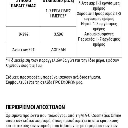
ΣΥΝΟΛΟ
STANDARD (ACS)
* Αττική: 1-3 εργάσιμες
ΠΑΡΑΓΓΕΛΙΑΣ
ημέρες
1-7 ΕΡΓΑΣΙΜΕΣ
Χερσαίοι Προορισμοί: 1-3
ΗΜΕΡΕΣ*
εργάσιμες ημέρες
Νησιά: 1-3 εργάσιμες
ημέρες
Απομακρυσμένες
0-39€
3.50€
Περιοχές: 1-7 εργάσιμες
ημέρες
Άνω των 39€
ΔΩΡΕΑΝ
*Η διαχείριση των παραγγελιών θα γίνεται την ίδια μέρα, εφόσον
ληφθούν έως τις 1μμ.
Ειδικές προσφορές μπορεί να ισχύουν ανά διαστήματα.
Συμβουλευθείτε τη σελίδα
ΠΡΟΣΦΟΡΩΝ
μας.
ΠΕΡΙΟΡΙΣΜΟΙ ΑΠΟΣΤΟΛΩΝ
Ορισμένα προϊόντα που πωλούνται από τη M·A·C Cosmetics Online
απαιτούν ειδικό χειρισμό, όπως προσδιορίζεται από κρατικούς
και τοπικούς κανονισμούς που διέπουν τη μεταφορά αυτών των