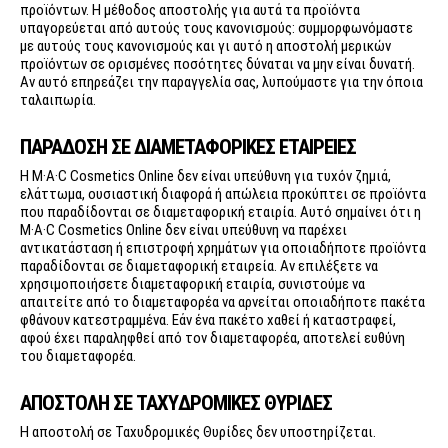
προϊόντων. Η μέθοδος αποστολής για αυτά τα προϊόντα
υπαγορεύεται από αυτούς τους κανονισμούς: συμμορφωνόμαστε
με αυτούς τους κανονισμούς και γι αυτό η αποστολή μερικών
προϊόντων σε ορισμένες ποσότητες δύναται να μην είναι δυνατή.
Αν αυτό επηρεάζει την παραγγελία σας, λυπούμαστε για την όποια
ταλαιπωρία.
ΠΑΡΑΔΟΣΗ ΣΕ ΔΙΑΜΕΤΑΦΟΡΙΚΕΣ ΕΤΑΙΡΕΙΕΣ
Η M·A·C Cosmetics Online δεν είναι υπεύθυνη για τυχόν ζημιά,
ελάττωμα, ουσιαστική διαφορά ή απώλεια προκύπτει σε προϊόντα
που παραδίδονται σε διαμεταφορική εταιρία. Αυτό σημαίνει ότι η
M·A·C Cosmetics Online δεν είναι υπεύθυνη να παρέχει
αντικατάσταση ή επιστροφή χρημάτων για οποιαδήποτε προϊόντα
παραδίδονται σε διαμεταφορική εταιρεία. Αν επιλέξετε να
χρησιμοποιήσετε διαμεταφορική εταιρία, συνιστούμε να
απαιτείτε από το διαμεταφορέα να αρνείται οποιαδήποτε πακέτα
φθάνουν κατεστραμμένα. Εάν ένα πακέτο χαθεί ή καταστραφεί,
αφού έχει παραληφθεί από τον διαμεταφορέα, αποτελεί ευθύνη
του διαμεταφορέα.
ΑΠΟΣΤΟΛΗ ΣΕ ΤΑΧΥΔΡΟΜΙΚΕΣ ΘΥΡΙΔΕΣ
Η αποστολή σε Ταχυδρομικές Θυρίδες δεν υποστηρίζεται.