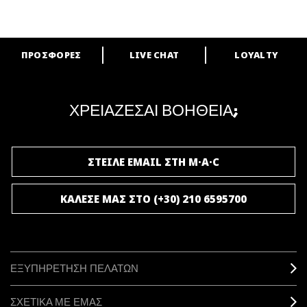
ΠΡΟΣΦΟΡΕΣ
LIVE CHAT
LOYALTY
ARE YOU A M·A·C LOVER?
Γίνε μέλος του προγράμματος επιβράβευσης της M·A·C και απόλαυσε
μοναδικά προνόμια και δώρα.
ΧΡΕΙΑΖΕΣΑΙ ΒΟΗΘΕΙΑ;
ΓΙΝΕ ΜΕΛΟΣ ΤΟΥ M·A·C LOVER
ΣΤΕΙΛΕ EMAIL ΣΤΗ M·A·C
ΚΑΛΕΣΕ ΜΑΣ ΣΤΟ (+30) 210 6595700
ΕΞΥΠΗΡΕΤΗΣΗ ΠΕΛΑΤΩΝ
ΣΧΕΤΙΚΑ ΜΕ ΕΜΑΣ