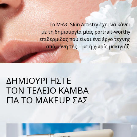
Το M·A·C Skin Artistry έχει να κάνει
με τη δημιουργία μίας portrait-worthy
επιδερμίδας που είναι ένα έργο τέχνης
από μόνη της – με ή χωρίς μακιγιάζ.
ΔΗΜΙΟΥΡΓΗΣΤΕ
ΤΟΝ ΤΕΛΕΙΟ ΚΑΜΒΑ
ΓΙΑ ΤΟ MAKEUP ΣΑΣ