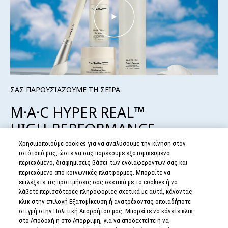
ΣΑΣ ΠΑΡΟΥΣΙΑΖΟΥΜΕ ΤΗ ΣΕΙΡΑ
M·A·C HYPER REAL™
HIGH-PERFORMANCE
SKINCARE
Χρησιμοποιούμε cookies για να αναλύσουμε την κίνηση στον
ιστότοπό μας, ώστε να σας παρέχουμε εξατομικευμένο
περιεχόμενο, διαφημίσεις βάσει των ενδιαφερόντων σας και
Γνωρίστε τη ΝΕΑ μας σειρά skincare
περιεχόμενο από κοινωνικές πλατφόρμες. Μπορείτε να
υψηλής απόδοσης που σχεδιάστηκε για
επιλέξετε τις προτιμήσεις σας σχετικά με τα cookies ή να
λάβετε περισσότερες πληροφορίες σχετικά με αυτά, κάνοντας
να βελτιώσει την εμφάνιση της
κλικ στην επιλογή Εξατομίκευση ή ανατρέχοντας οποιαδήποτε
επιδερμίδας,για έναν τέλεια
στιγμή στην Πολιτική Απορρήτου μας. Μπορείτε να κάνετε κλικ
προετοιμασμένο, makeup-ready καμβά.
στο Αποδοχή ή στο Απόρριψη, για να αποδεχτείτε ή να