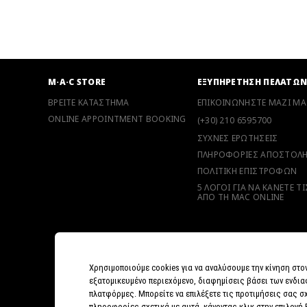
M·A·C STORE
ΕΞΥΠΗΡΕΤΗΣΗ ΠΕΛΑΤΩ
ΒΡΕΙΤΕ ΚΑΤΑΣΤΗΜΑ
ΕΠΙΚΟΙΝΩΝΗΣΤΕ ΜΑΖΙ ΜΑ
ONLINE APPOINTMENT BOOKING
(+30) 210 6595700
ΣΥΧΝΕΣ ΕΡΩΤΗΣΕΙΣ
ΠΛΗΡΟΦΟΡΙΕΣ ΑΠΟΣΤΟΛ
ΠΟΛΙΤΙΚΗ ΕΠΙΣΤΡΟΦΩΝ
5 ΛΟΓΟΙ ΓΙΑ ΝΑ ΚΑΝΕΤΕ Τ
ΑΠΟ ΤΗ MAC ONLINE
Χρησιμοποιούμε cookies για να αναλύσουμε την κίνηση στο
εξατομικευμένο περιεχόμενο, διαφημίσεις βάσει των ενδια
πλατφόρμες. Μπορείτε να επιλέξετε τις προτιμήσεις σας σχ
πληροφορίες σχετικά με αυτά, κάνοντας κλικ στην επιλογή