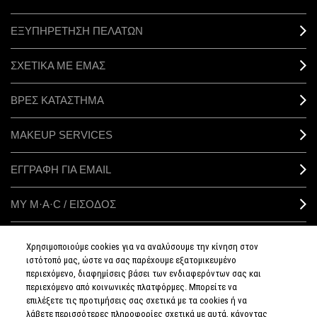
ΕΞΥΠΗΡΕΤΗΣΗ ΠΕΛΑΤΩΝ
ΣΧΕΤΙΚΑ ΜΕ ΕΜΑΣ
ΒΡΕΣ ΚΑΤΑΣΤΗΜΑ
MAKEUP SERVICES
ΕΓΓΡΑΦΗ ΓΙΑ EMAIL
ΜΥ M·A·C / ΕΙΣΟΔΟΣ
Χρησιμοποιούμε cookies για να αναλύσουμε την κίνηση στον
ιστότοπό μας, ώστε να σας παρέχουμε εξατομικευμένο
ΣΥΝΔΕΘΕΙΤΕ
περιεχόμενο, διαφημίσεις βάσει των ενδιαφερόντων σας και
περιεχόμενο από κοινωνικές πλατφόρμες. Μπορείτε να
επιλέξετε τις προτιμήσεις σας σχετικά με τα cookies ή να
λάβετε περισσότερες πληροφορίες σχετικά με αυτά, κάνοντας