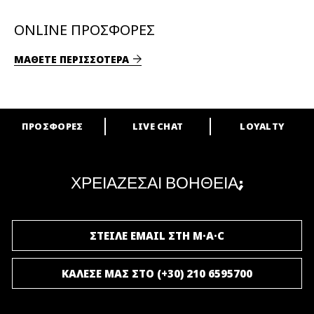
ONLINE ΠΡΟΣΦΟΡΕΣ
ΜΑΘΕΤΕ ΠΕΡΙΣΣΟΤΕΡΑ
ΠΡΟΣΦΟΡΕΣ
LIVE CHAT
LOYALTY
ARE YOU A M·A·C LOVER?
Γίνε μέλος του προγράμματος επιβράβευσης της M·A·C και απόλαυσε
μοναδικά προνόμια και δώρα.
ΧΡΕΙΑΖΕΣΑΙ ΒΟΗΘΕΙΑ;
ΓΙΝΕ ΜΕΛΟΣ ΤΟΥ M·A·C LOVER
ΣΤΕΙΛΕ EMAIL ΣΤΗ M·A·C
ΚΑΛΕΣΕ ΜΑΣ ΣΤΟ (+30) 210 6595700