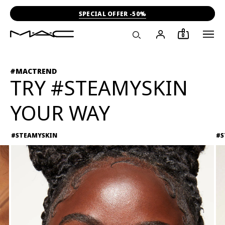
SPECIAL OFFER -50%
0
#MACTREND
TRY #STEAMYSKIN
YOUR WAY
#STEAMYSKIN
#S