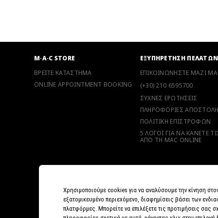
M·A·C STORE
ΕΞΥΠΗΡΕΤΗΣΗ ΠΕΛΑΤΩ
ΒΡΕΙΤΕ ΚΑΤΑΣΤΗΜΑ
ΕΠΙΚΟΙΝΩΝΗΣΤΕ ΜΑΖΙ ΜΑ
ONLINE APPOINTMENT BOOKING
(+30) 210 6595700
ΣΥΧΝΕΣ ΕΡΩΤΗΣΕΙΣ
ΠΛΗΡΟΦΟΡΙΕΣ ΑΠΟΣΤΟΛ
ΠΟΛΙΤΙΚΗ ΕΠΙΣΤΡΟΦΩΝ
5 ΛΟΓΟΙ ΓΙΑ ΝΑ ΚΑΝΕΤΕ Τ
ΑΠΟ ΤΗ MAC ONLINE
Χρησιμοποιούμε cookies για να αναλύσουμε την κίνηση στο
εξατομικευμένο περιεχόμενο, διαφημίσεις βάσει των ενδια
πλατφόρμες. Μπορείτε να επιλέξετε τις προτιμήσεις σας σχ
πληροφορίες σχετικά με αυτά, κάνοντας κλικ στην επιλογή