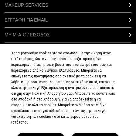
MAKEUP SERVICES
ΕΓΓΡΑΦΗ ΓΙΑ EMAIL
ΜΥ M·A·C / ΕΙΣΟΔΟΣ
Χρησιμοποιούμε cookies για να αναλύσουμε την κίνηση στον
ιστότοπό μας, ώστε να σας παρέχουμε εξατομικευμένο
ΣΥΝΔΕΘΕΙΤΕ
περιεχόμενο, διαφημίσεις βάσει των ενδιαφερόντων σας και
περιεχόμενο από κοινωνικές πλατφόρμες. Μπορείτε να
επιλέξετε τις προτιμήσεις σας σχετικά με τα cookies ή να
λάβετε περισσότερες πληροφορίες σχετικά με αυτά, κάνοντας
κλικ στην επιλογή Εξατομίκευση ή ανατρέχοντας οποιαδήποτε
στιγμή στην Πολιτική Απορρήτου μας. Μπορείτε να κάνετε κλικ
ΠΟΛΙΤΙΚΗ
ΑΠΟΡΡΗΤΟΥ
στο Αποδοχή ή στο Απόρριψη, για να αποδεχτείτε ή να
ΟΡΟΙ &
απορρίψετε όλα τα cookies. Μπορείτε ανά πάσα στιγμή να
ΠΡΟΥΠΟΘΕΣΕΙΣ
ανακαλέσετε τη συγκατάθεσή σας πατώντας την επιλογή
ΟΡΟΙ
ΠΩΛΗΣΗΣ
«Διαχείριση των cookies» στο κάτω μέρος αυτού του
ΠΟΛΙΤΙΚΗ
ιστότοπου.
ΣΥΛΛΟΓΗΣ & ΔΙΑΧΕΙΡΙΣΗΣ
ΑΞΙΟΛΟΓΗΣΕΩΝ
ΕΝΗΜΕΡΩΘΕΙΤΕ
ΓΙΑ ΤΑ ΠΛΑΣΤΑ