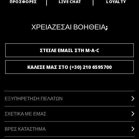
ΠΡΟΣΦΟΡΕΣ
LIVE CHAT
LOYALTY
ARE YOU A M·A·C LOVER?
Γίνε μέλος του προγράμματος επιβράβευσης της M·A·C και απόλαυσε
μοναδικά προνόμια και δώρα.
ΧΡΕΙΑΖΕΣΑΙ ΒΟΗΘΕΙΑ;
ΓΙΝΕ ΜΕΛΟΣ ΤΟΥ M·A·C LOVER
ΣΤΕΙΛΕ EMAIL ΣΤΗ M·A·C
ΚΑΛΕΣΕ ΜΑΣ ΣΤΟ (+30) 210 6595700
ΕΞΥΠΗΡΕΤΗΣΗ ΠΕΛΑΤΩΝ
ΣΧΕΤΙΚΑ ΜΕ ΕΜΑΣ
ΒΡΕΣ ΚΑΤΑΣΤΗΜΑ