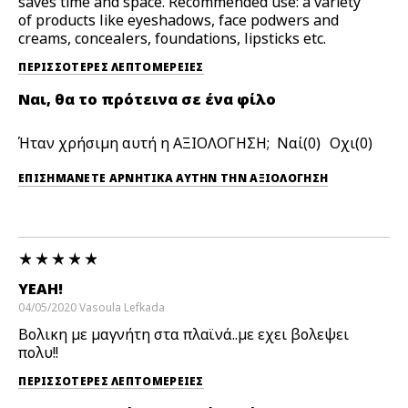
saves time and space. Recommended use: a variety
of products like eyeshadows, face podwers and
creams, concealers, foundations, lipsticks etc.
ΠΕΡΙΣΣΌΤΕΡΕΣ ΛΕΠΤΟΜΈΡΕΙΕΣ
Ναι, θα το πρότεινα σε ένα φίλο
Ήταν χρήσιμη αυτή η ΑΞΙΟΛΟΓΗΣΗ;
0
0
ΕΠΙΣΗΜΆΝΕΤΕ ΑΡΝΗΤΙΚΆ ΑΥΤΉΝ ΤΗΝ ΑΞΙΟΛΟΓΗΣΗ
YEAH!
04/05/2020
Vasoula
Lefkada
Βολικη με μαγνήτη στα πλαϊνά..με εχει βολεψει
πολυ!!
ΠΕΡΙΣΣΌΤΕΡΕΣ ΛΕΠΤΟΜΈΡΕΙΕΣ