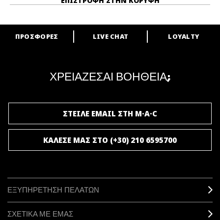
ΕΠΙΣΤΡΟΦΉ ΣΤΗΝ ΚΟΡΥΦΉ
ΠΡΟΣΦΟΡΕΣ
LIVE CHAT
LOYALTY
ARE YOU A M·A·C LOVER?
Γίνε μέλος του προγράμματος επιβράβευσης της M·A·C και απόλαυσε
μοναδικά προνόμια και δώρα.
ΧΡΕΙΑΖΕΣΑΙ ΒΟΗΘΕΙΑ;
ΓΙΝΕ ΜΕΛΟΣ ΤΟΥ M·A·C LOVER
ΣΤΕΙΛΕ EMAIL ΣΤΗ M·A·C
ΚΑΛΕΣΕ ΜΑΣ ΣΤΟ (+30) 210 6595700
ΕΞΥΠΗΡΕΤΗΣΗ ΠΕΛΑΤΩΝ
ΣΧΕΤΙΚΑ ΜΕ ΕΜΑΣ