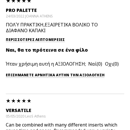
PRO PALETTE
24/03/2022
JOANNA
ATHENS
ΠΟΛΎ ΠΡΑΚΤΙΚΗ,ΕΞΑΙΡΕΤΙΚΑ ΒΟΛΙΚΟ ΤΟ
ΔΙΑΦΑΝΟ ΚΑΠΑΚΙ
ΠΕΡΙΣΣΌΤΕΡΕΣ ΛΕΠΤΟΜΈΡΕΙΕΣ
Ναι, θα το πρότεινα σε ένα φίλο
Ήταν χρήσιμη αυτή η ΑΞΙΟΛΟΓΗΣΗ;
0
0
ΕΠΙΣΗΜΆΝΕΤΕ ΑΡΝΗΤΙΚΆ ΑΥΤΉΝ ΤΗΝ ΑΞΙΟΛΟΓΗΣΗ
VERSATILE
05/05/2020
LeoS
Athens
Can be combined with many different inserts which