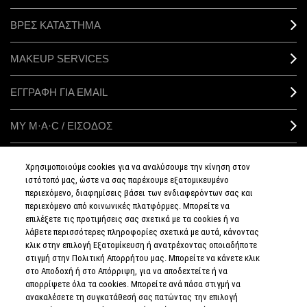
ΒΡΕΣ ΚΑΤΑΣΤΗΜΑ
MAKEUP SERVICES
ΕΓΓΡΑΦΗ ΓΙΑ EMAIL
ΜΥ M·A·C / ΕΙΣΟΔΟΣ
Χρησιμοποιούμε cookies για να αναλύσουμε την κίνηση στον
ιστότοπό μας, ώστε να σας παρέχουμε εξατομικευμένο
ΣΥΝΔΕΘΕΙΤΕ
περιεχόμενο, διαφημίσεις βάσει των ενδιαφερόντων σας και
περιεχόμενο από κοινωνικές πλατφόρμες. Μπορείτε να
επιλέξετε τις προτιμήσεις σας σχετικά με τα cookies ή να
λάβετε περισσότερες πληροφορίες σχετικά με αυτά, κάνοντας
κλικ στην επιλογή Εξατομίκευση ή ανατρέχοντας οποιαδήποτε
στιγμή στην Πολιτική Απορρήτου μας. Μπορείτε να κάνετε κλικ
ΠΟΛΙΤΙΚΗ
ΑΠΟΡΡΗΤΟΥ
στο Αποδοχή ή στο Απόρριψη, για να αποδεχτείτε ή να
ΟΡΟΙ &
απορρίψετε όλα τα cookies. Μπορείτε ανά πάσα στιγμή να
ΠΡΟΥΠΟΘΕΣΕΙΣ
ανακαλέσετε τη συγκατάθεσή σας πατώντας την επιλογή
ΟΡΟΙ
ΠΩΛΗΣΗΣ