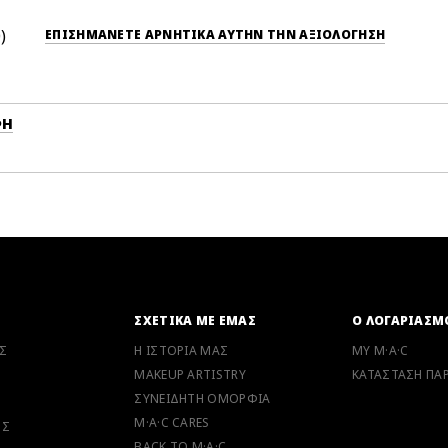
0
ΕΠΙΣΗΜΆΝΕΤΕ ΑΡΝΗΤΙΚΆ ΑΥΤΉΝ ΤΗΝ ΑΞΙΟΛΟΓΗΣΗ
ΦΉ
Ν
ΣΧΕΤΙΚΑ ΜΕ ΕΜΑΣ
Ο ΛΟΓΑΡΙΑΣΜ
Σ
Η ΙΣΤΟΡΙΑ ΜΑΣ
MY M·A·C
MAKEUP ARTISTRY
ΚΑΤΑΣΤΑΣΗ ΠΑΡ
ΣΥΝΕΙΔΗΤΗ ΟΜΟΡΦΙΑ
M·A·C CARES
ΗΣ
BACK TO M·A·C