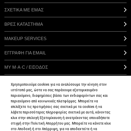
ΣΧΕΤΙΚΑ ΜΕ ΕΜΑΣ
ΒΡΕΣ ΚΑΤΑΣΤΗΜΑ
MAKEUP SERVICES
ΕΓΓΡΑΦΗ ΓΙΑ EMAIL
ΜΥ M·A·C / ΕΙΣΟΔΟΣ
Χρησιμοποιούμε cookies για να αναλύσουμε την κίνηση στον
ιστότοπό μας, ώστε να σας παρέχουμε εξατομικευμένο
ΣΥΝΔΕΘΕΙΤΕ
περιεχόμενο, διαφημίσεις βάσει των ενδιαφερόντων σας και
περιεχόμενο από κοινωνικές πλατφόρμες. Μπορείτε να
επιλέξετε τις προτιμήσεις σας σχετικά με τα cookies ή να
λάβετε περισσότερες πληροφορίες σχετικά με αυτά, κάνοντας
κλικ στην επιλογή Εξατομίκευση ή ανατρέχοντας οποιαδήποτε
στιγμή στην Πολιτική Απορρήτου μας. Μπορείτε να κάνετε κλικ
ΠΟΛΙΤΙΚΗ
ΑΠΟΡΡΗΤΟΥ
στο Αποδοχή ή στο Απόρριψη, για να αποδεχτείτε ή να