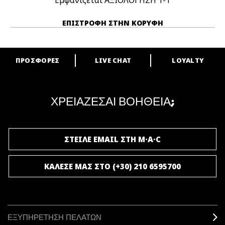
Εμφανίζεται ΑΞΙΟΛΟΓΗΣΗ
1-1
ΕΠΙΣΤΡΟΦΉ ΣΤΗΝ ΚΟΡΥΦΉ
ΠΡΟΣΦΟΡΕΣ
LIVE CHAT
LOYALTY
ARE YOU A M·A·C LOVER?
Γίνε μέλος του προγράμματος επιβράβευσης της M·A·C και απόλαυσε
μοναδικά προνόμια και δώρα.
ΧΡΕΙΑΖΕΣΑΙ ΒΟΗΘΕΙΑ;
ΓΙΝΕ ΜΕΛΟΣ ΤΟΥ M·A·C LOVER
ΣΤΕΙΛΕ EMAIL ΣΤΗ M·A·C
ΚΑΛΕΣΕ ΜΑΣ ΣΤΟ (+30) 210 6595700
ΕΞΥΠΗΡΕΤΗΣΗ ΠΕΛΑΤΩΝ