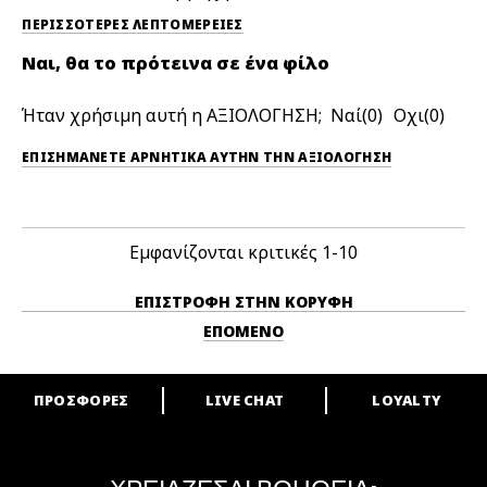
ΠΕΡΙΣΣΌΤΕΡΕΣ ΛΕΠΤΟΜΈΡΕΙΕΣ
Ναι, θα το πρότεινα σε ένα φίλο
Ήταν χρήσιμη αυτή η ΑΞΙΟΛΟΓΗΣΗ;
0
0
ΕΠΙΣΗΜΆΝΕΤΕ ΑΡΝΗΤΙΚΆ ΑΥΤΉΝ ΤΗΝ ΑΞΙΟΛΟΓΗΣΗ
Εμφανίζονται κριτικές
1-10
ΕΠΙΣΤΡΟΦΉ ΣΤΗΝ ΚΟΡΥΦΉ
ΕΠΌΜΕΝΟ
ΠΡΟΣΦΟΡΕΣ
LIVE CHAT
LOYALTY
ARE YOU A M·A·C LOVER?
Γίνε μέλος του προγράμματος επιβράβευσης της M·A·C και απόλαυσε
μοναδικά προνόμια και δώρα.