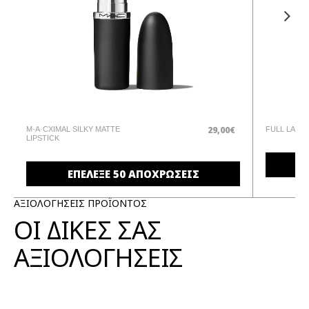
29,00€
M·A·CXIMAL SILKY MATTE
FULL LASH
LIPSTICK
ΕΠΕΛΕΞΕ 50 ΑΠΟΧΡΩΣΕΙΣ
ΑΞΙΟΛΟΓΗΣΕΙΣ ΠΡΟΪΟΝΤΟΣ
ΟΙ ΔΙΚΕΣ ΣΑΣ
ΑΞΙΟΛΟΓΗΣΕΙΣ