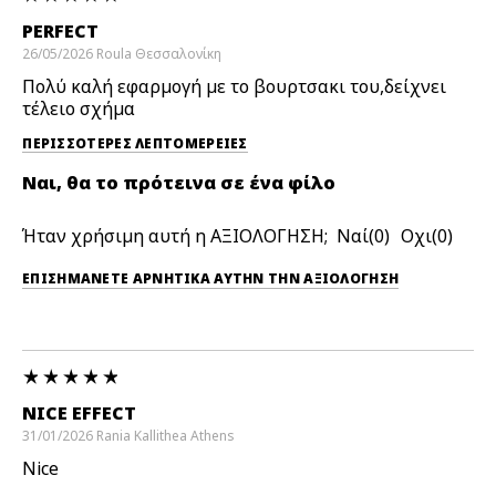
PERFECT
26/05/2026
Roula
Θεσσαλονίκη
Πολύ καλή εφαρμογή με το βουρτσακι του,δείχνει
τέλειο σχήμα
ΠΕΡΙΣΣΌΤΕΡΕΣ ΛΕΠΤΟΜΈΡΕΙΕΣ
Ναι, θα το πρότεινα σε ένα φίλο
Ήταν χρήσιμη αυτή η ΑΞΙΟΛΟΓΗΣΗ;
0
0
ΕΠΙΣΗΜΆΝΕΤΕ ΑΡΝΗΤΙΚΆ ΑΥΤΉΝ ΤΗΝ ΑΞΙΟΛΟΓΗΣΗ
NICE EFFECT
31/01/2026
Rania
Kallithea Athens
Nice