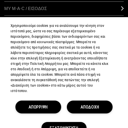
ΜΥ M·A·C / ΕΙΣΟΔΟΣ
Χρησιμοποιούμε cookies για να αναλύσουμε την κίνηση στον
ιστότοπό μας, ώστε να σας παρέχουμε εξατομικευμένο
ΣΥΝΔΕΘΕΙΤΕ
περιεχόμενο, διαφημίσεις βάσει των ενδιαφερόντων σας και
περιεχόμενο από κοινωνικές πλατφόρμες. Μπορείτε να
επιλέξετε τις προτιμήσεις σας σχετικά με τα cookies ή να
λάβετε περισσότερες πληροφορίες σχετικά με αυτά, κάνοντας
κλικ στην επιλογή Εξατομίκευση ή ανατρέχοντας οποιαδήποτε
στιγμή στην Πολιτική Απορρήτου μας. Μπορείτε να κάνετε κλικ
ΠΟΛΙΤΙΚΗ
ΑΠΟΡΡΗΤΟΥ
στο Αποδοχή ή στο Απόρριψη, για να αποδεχτείτε ή να
ΟΡΟΙ &
απορρίψετε όλα τα cookies. Μπορείτε ανά πάσα στιγμή να
ΠΡΟΥΠΟΘΕΣΕΙΣ
ανακαλέσετε τη συγκατάθεσή σας πατώντας την επιλογή
ΟΡΟΙ
ΠΩΛΗΣΗΣ
«Διαχείριση των cookies» στο κάτω μέρος αυτού του
ΠΟΛΙΤΙΚΗ
ιστότοπου.
ΣΥΛΛΟΓΗΣ & ΔΙΑΧΕΙΡΙΣΗΣ
ΑΞΙΟΛΟΓΗΣΕΩΝ
ΕΝΗΜΕΡΩΘΕΙΤΕ
ΓΙΑ ΤΑ ΠΛΑΣΤΑ
ΠΡΟΪΟΝΤΑ
ΑΠΟΡΡΙΨΗ
ΑΠΟΔΟΧΗ
ΔΙΑΧΕΙΡΙΣΤΕΙΤΕ
ΤΑ COOKIES
ΤΟΥ ΙΣΤΟΤΟΠΟΥ
© MAKE-UP ART COSMETICS.