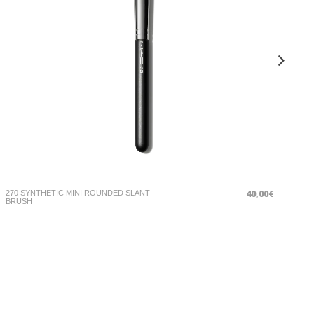
40,00€
270 SYNTHETIC MINI ROUNDED SLANT
PO
BRUSH