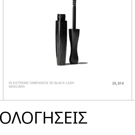
35,01€
IN EXTREME DIMENSION 3D BLACK LASH
MASCARA
ΞΙΟΛΟΓΗΣΕΙΣ