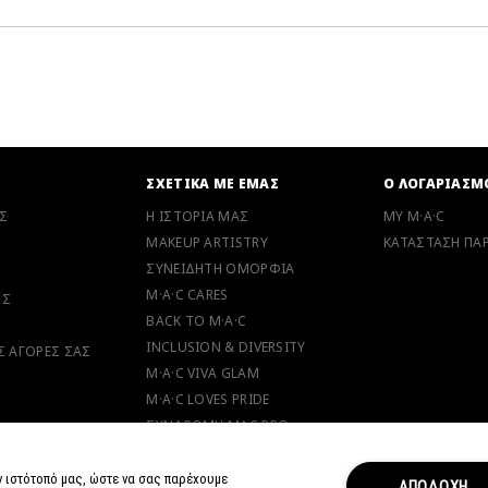
Ν
ΣΧΕΤΙΚΑ ΜΕ ΕΜΑΣ
Ο ΛΟΓΑΡΙΑΣΜ
Σ
Η ΙΣΤΟΡΙΑ ΜΑΣ
MY M·A·C
MAKEUP ARTISTRY
ΚΑΤΑΣΤΑΣΗ ΠΑΡ
ΣΥΝΕΙΔΗΤΗ ΟΜΟΡΦΙΑ
M·A·C CARES
ΗΣ
BACK TO M·A·C
INCLUSION & DIVERSITY
ΙΣ ΑΓΟΡΕΣ ΣΑΣ
M·A·C VIVA GLAM
M·A·C LOVES PRIDE
ΣΥΝΔΡΟΜΗ MAC PRO
M·A·C LOVER PROGRAM
ν ιστότοπό μας, ώστε να σας παρέχουμε
ANIMAL TESTING
ΑΠΟΔΟΧΗ