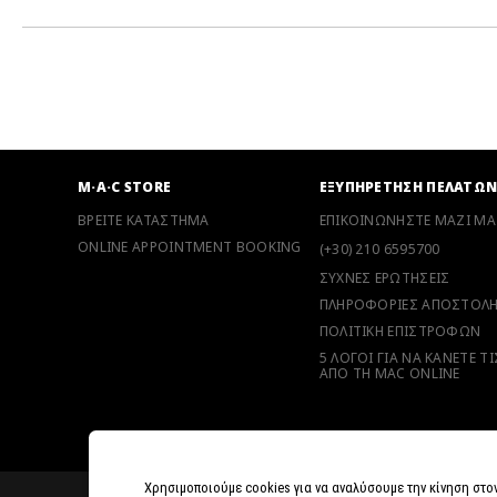
M·A·C STORE
ΕΞΥΠΗΡΕΤΗΣΗ ΠΕΛΑΤΩ
ΒΡΕΙΤΕ ΚΑΤΑΣΤΗΜΑ
ΕΠΙΚΟΙΝΩΝΗΣΤΕ ΜΑΖΙ ΜΑ
ONLINE APPOINTMENT BOOKING
(+30) 210 6595700
ΣΥΧΝΕΣ ΕΡΩΤΗΣΕΙΣ
ΠΛΗΡΟΦΟΡΙΕΣ ΑΠΟΣΤΟΛ
ΠΟΛΙΤΙΚΗ ΕΠΙΣΤΡΟΦΩΝ
5 ΛΟΓΟΙ ΓΙΑ ΝΑ ΚΑΝΕΤΕ Τ
ΑΠΟ ΤΗ MAC ONLINE
Χρησιμοποιούμε cookies για να αναλύσουμε την κίνηση στο