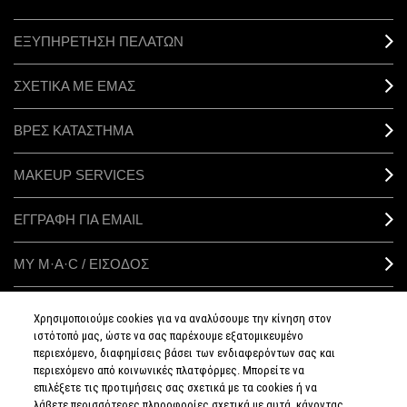
ΕΞΥΠΗΡΕΤΗΣΗ ΠΕΛΑΤΩΝ
ΣΧΕΤΙΚΑ ΜΕ ΕΜΑΣ
ΒΡΕΣ ΚΑΤΑΣΤΗΜΑ
MAKEUP SERVICES
ΕΓΓΡΑΦΗ ΓΙΑ EMAIL
ΜΥ M·A·C / ΕΙΣΟΔΟΣ
Χρησιμοποιούμε cookies για να αναλύσουμε την κίνηση στον
ιστότοπό μας, ώστε να σας παρέχουμε εξατομικευμένο
ΣΥΝΔΕΘΕΙΤΕ
περιεχόμενο, διαφημίσεις βάσει των ενδιαφερόντων σας και
περιεχόμενο από κοινωνικές πλατφόρμες. Μπορείτε να
επιλέξετε τις προτιμήσεις σας σχετικά με τα cookies ή να
λάβετε περισσότερες πληροφορίες σχετικά με αυτά, κάνοντας