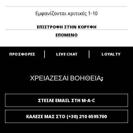
Εμφανίζονται κριτικές
1-10
ΕΠΙΣΤΡΟΦΉ ΣΤΗΝ ΚΟΡΥΦΉ
ΕΠΌΜΕΝΟ
ΠΡΟΣΦΟΡΕΣ
LIVE CHAT
LOYALTY
ARE YOU A M·A·C LOVER?
Γίνε μέλος του προγράμματος επιβράβευσης της M·A·C και απόλαυσε
μοναδικά προνόμια και δώρα.
ΧΡΕΙΑΖΕΣΑΙ ΒΟΗΘΕΙΑ;
ΓΙΝΕ ΜΕΛΟΣ ΤΟΥ M·A·C LOVER
ΣΤΕΙΛΕ EMAIL ΣΤΗ M·A·C
ΚΑΛΕΣΕ ΜΑΣ ΣΤΟ (+30) 210 6595700