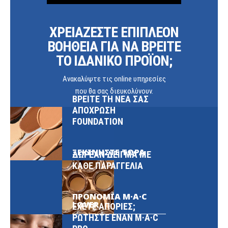
ΧΡΕΙΑΖΕΣΤΕ ΕΠΙΠΛΕΟΝ
ΒΟΗΘΕΙΑ ΓΙΑ ΝΑ ΒΡΕΙΤΕ
ΤΟ ΙΔΑΝΙΚΟ ΠΡΟΪΟΝ;
Ανακαλύψτε τις online υπηρεσίες
που θα σας διευκολύνουν.
ΒΡΕΙΤΕ ΤΗ ΝΕΑ ΣΑΣ
ΑΠΟΧΡΩΣΗ
FOUNDATION
ΞΕΚΙΝΗΣΤΕ ΤΩΡΑ
ΔΩΡΕΑΝ ΔΕΙΓΜΑ ΜΕ
ΚΑΘΕ ΠΑΡΑΓΓΕΛΙΑ
ΠΡΟΝΟΜΙΑ M·A·C
LOVER
ΕΧΕΤΕ ΑΠΟΡΙΕΣ;
ΡΩΤΗΣΤΕ ΕΝΑΝ M·A·C