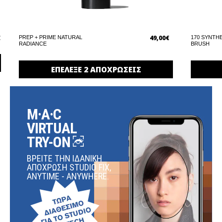
€
49,00€
PREP + PRIME NATURAL
170 SYNTH
RADIANCE
BRUSH
ΕΠΕΛΕΞΕ 2 ΑΠΟΧΡΩΣΕΙΣ
M·A·C
VIRTUAL
TRY-ON
ΒΡΕΙΤΕ ΤΗΝ ΙΔΑΝΙΚΗ
ΑΠΟΧΡΩΣΗ STUDIO FIX,
ANYTIME - ANYWHERE.