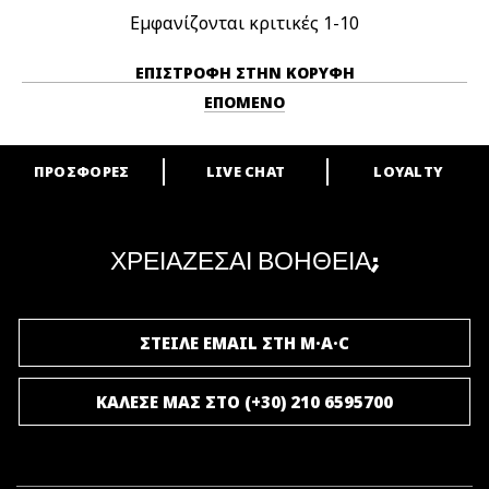
Εμφανίζονται κριτικές
1-10
ΕΠΙΣΤΡΟΦΉ ΣΤΗΝ ΚΟΡΥΦΉ
ΕΠΌΜΕΝΟ
ΠΡΟΣΦΟΡΕΣ
LIVE CHAT
LOYALTY
ARE YOU A M·A·C LOVER?
Γίνε μέλος του προγράμματος επιβράβευσης της M·A·C και απόλαυσε
μοναδικά προνόμια και δώρα.
ΧΡΕΙΑΖΕΣΑΙ ΒΟΗΘΕΙΑ;
ΓΙΝΕ ΜΕΛΟΣ ΤΟΥ M·A·C LOVER
ΣΤΕΙΛΕ EMAIL ΣΤΗ M·A·C
ΚΑΛΕΣΕ ΜΑΣ ΣΤΟ (+30) 210 6595700