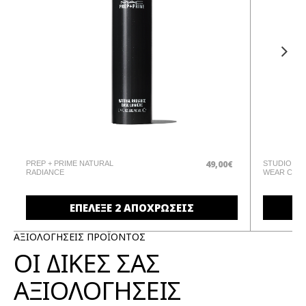
49,00€
PREP + PRIME NATURAL
STUDIO FI
RADIANCE
WEAR CON
ΕΠΕΛΕΞΕ 2 ΑΠΟΧΡΩΣΕΙΣ
ΑΞΙΟΛΟΓΗΣΕΙΣ ΠΡΟΪΟΝΤΟΣ
ΟΙ ΔΙΚΕΣ ΣΑΣ
ΑΞΙΟΛΟΓΗΣΕΙΣ