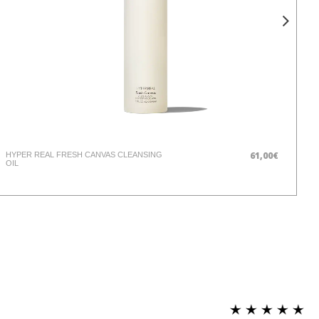
61,00€
HYPER REAL FRESH CANVAS CLEANSING
ST
OIL
C