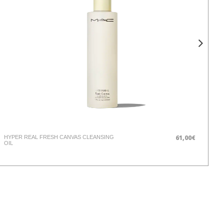
61,00€
HYPER REAL FRESH CANVAS CLEANSING
ST
OIL
C