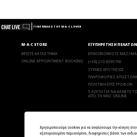
ΓΙΝΕ ΜΕΛΟΣ ΤΟΥ M·A·C LOVER
M·A·C STORE
ΕΞΥΠΗΡΕΤΗΣΗ ΠΕΛΑΤΩ
ΒΡΕΙΤΕ ΚΑΤΑΣΤΗΜΑ
ΕΠΙΚΟΙΝΩΝΗΣΤΕ ΜΑΖΙ ΜΑ
ONLINE APPOINTMENT BOOKING
(+30) 210 6595700
ΣΥΧΝΕΣ ΕΡΩΤΗΣΕΙΣ
ΠΛΗΡΟΦΟΡΙΕΣ ΑΠΟΣΤΟΛ
ΠΟΛΙΤΙΚΗ ΕΠΙΣΤΡΟΦΩΝ
5 ΛΟΓΟΙ ΓΙΑ ΝΑ ΚΑΝΕΤΕ Τ
ΑΠΟ ΤΗ MAC ONLINE
Χρησιμοποιούμε cookies για να αναλύσουμε την κίνηση στο
εξατομικευμένο περιεχόμενο, διαφημίσεις βάσει των ενδια