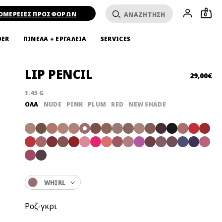
ΟΜΕΡΕΙΕΣ ΠΡΟΣΦΟΡΩΝ
0
DER
ΠΙΝΕΛΑ + ΕΡΓΑΛΕΙΑ
SERVICES
LIP PENCIL
29,00€
1.45 G
ΌΛΑ
NUDE
PINK
PLUM
RED
NEW SHADE
WHIRL
Ροζ-γκρι