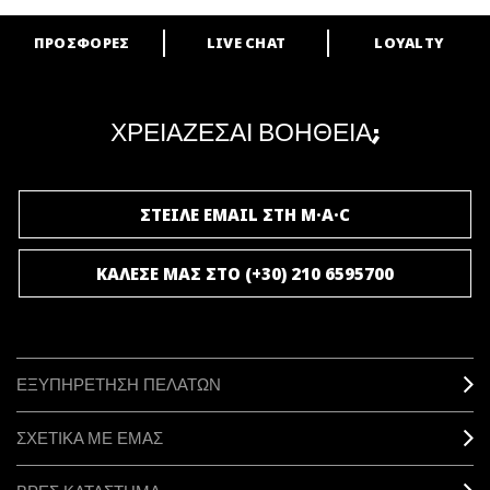
ΠΡΟΣΦΟΡΕΣ
LIVE CHAT
LOYALTY
ARE YOU A M·A·C LOVER?
Γίνε μέλος του προγράμματος επιβράβευσης της M·A·C και απόλαυσε
μοναδικά προνόμια και δώρα.
ΧΡΕΙΑΖΕΣΑΙ ΒΟΗΘΕΙΑ;
ΓΙΝΕ ΜΕΛΟΣ ΤΟΥ M·A·C LOVER
ΣΤΕΙΛΕ EMAIL ΣΤΗ M·A·C
ΚΑΛΕΣΕ ΜΑΣ ΣΤΟ (+30) 210 6595700
ΕΞΥΠΗΡΕΤΗΣΗ ΠΕΛΑΤΩΝ
ΣΧΕΤΙΚΑ ΜΕ ΕΜΑΣ