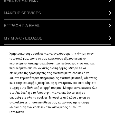
ΒΡΕΣ ΚΑΤΑΣΤΗΜΑ
MAKEUP SERVICES
ΕΓΓΡΑΦΗ ΓΙΑ EMAIL
ΜΥ M·A·C / ΕΙΣΟΔΟΣ
Χρησιμοποιούμε cookies για να αναλύσουμε την κίνηση στον
ιστότοπό μας, ώστε να σας παρέχουμε εξατομικευμένο
ΣΥΝΔΕΘΕΙΤΕ
περιεχόμενο, διαφημίσεις βάσει των ενδιαφερόντων σας και
περιεχόμενο από κοινωνικές πλατφόρμες. Μπορείτε να
επιλέξετε τις προτιμήσεις σας σχετικά με τα cookies ή να
λάβετε περισσότερες πληροφορίες σχετικά με αυτά, κάνοντας
κλικ στην επιλογή Εξατομίκευση ή ανατρέχοντας οποιαδήποτε
στιγμή στην Πολιτική Απορρήτου μας. Μπορείτε να κάνετε κλικ
ΠΟΛΙΤΙΚΗ
ΑΠΟΡΡΗΤΟΥ
στο Αποδοχή ή στο Απόρριψη, για να αποδεχτείτε ή να
ΟΡΟΙ &
απορρίψετε όλα τα cookies. Μπορείτε ανά πάσα στιγμή να
ΠΡΟΥΠΟΘΕΣΕΙΣ
ανακαλέσετε τη συγκατάθεσή σας πατώντας την επιλογή
ΟΡΟΙ
ΠΩΛΗΣΗΣ
«Διαχείριση των cookies» στο κάτω μέρος αυτού του
ΠΟΛΙΤΙΚΗ
ιστότοπου.
ΣΥΛΛΟΓΗΣ & ΔΙΑΧΕΙΡΙΣΗΣ