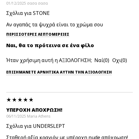
01/12/2025
σασα
σασα
Σχόλια για STONE
Αν αγαπάς τα ψυχρά είναι το χρώμα σου
ΠΕΡΙΣΣΌΤΕΡΕΣ ΛΕΠΤΟΜΈΡΕΙΕΣ
Ναι, θα το πρότεινα σε ένα φίλο
Ήταν χρήσιμη αυτή η ΑΞΙΟΛΟΓΗΣΗ;
0
0
ΕΠΙΣΗΜΆΝΕΤΕ ΑΡΝΗΤΙΚΆ ΑΥΤΉΝ ΤΗΝ ΑΞΙΟΛΟΓΗΣΗ
ΥΠΈΡΟΧΗ ΑΠΌΧΡΩΣΗ!
06/11/2025
Maria
Athens
Σχόλια για UNDERSLEPT
Σταθερή αξία κραγιόν με υπέροχη nude απόχρωση!