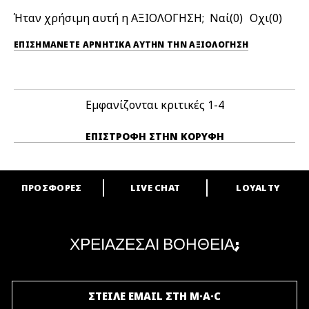
Ήταν χρήσιμη αυτή η ΑΞΙΟΛΟΓΗΣΗ;
0
0
ΕΠΙΣΗΜΆΝΕΤΕ ΑΡΝΗΤΙΚΆ ΑΥΤΉΝ ΤΗΝ ΑΞΙΟΛΟΓΗΣΗ
Εμφανίζονται κριτικές
1-4
ΕΠΙΣΤΡΟΦΉ ΣΤΗΝ ΚΟΡΥΦΉ
ΠΡΟΣΦΟΡΕΣ
LIVE CHAT
LOYALTY
ARE YOU A M·A·C LOVER?
Γίνε μέλος του προγράμματος επιβράβευσης της M·A·C και απόλαυσε
μοναδικά προνόμια και δώρα.
ΧΡΕΙΑΖΕΣΑΙ ΒΟΗΘΕΙΑ;
ΓΙΝΕ ΜΕΛΟΣ ΤΟΥ M·A·C LOVER
ΣΤΕΙΛΕ EMAIL ΣΤΗ M·A·C