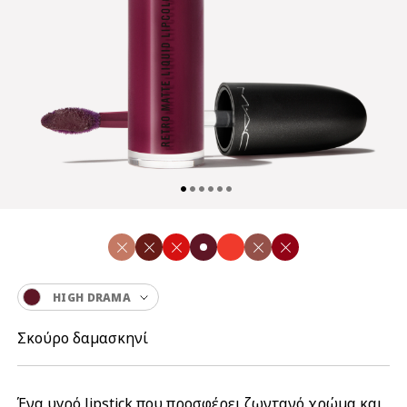
HIGH DRAMA
Σκούρο δαμασκηνί
Ένα υγρό lipstick που προσφέρει ζωντανό χρώμα και