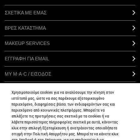
ΣΧΕΤΙΚΑ ΜΕ ΕΜΑΣ
ΒΡΕΣ ΚΑΤΑΣΤΗΜΑ
MAKEUP SERVICES
ΕΓΓΡΑΦΗ ΓΙΑ EMAIL
ΜΥ M·A·C / ΕΙΣΟΔΟΣ
Χρησιμοποιούμε cookies για να αναλύσουμε την κίνηση στον
ιστότοπό μας, ώστε να σας παρέχουμε εξατομικευμένο
ΣΥΝΔΕΘΕΙΤΕ
περιεχόμενο, διαφημίσεις βάσει των ενδιαφερόντων σας και
περιεχόμενο από κοινωνικές πλατφόρμες. Μπορείτε να
επιλέξετε τις προτιμήσεις σας σχετικά με τα cookies ή να
λάβετε περισσότερες πληροφορίες σχετικά με αυτά, κάνοντας
κλικ στην επιλογή Εξατομίκευση ή ανατρέχοντας οποιαδήποτε
στιγμή στην Πολιτική Απορρήτου μας. Μπορείτε να κάνετε κλικ
ΠΟΛΙΤΙΚΗ
ΑΠΟΡΡΗΤΟΥ
στο Αποδοχή ή στο Απόρριψη, για να αποδεχτείτε ή να