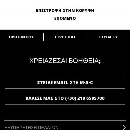
ΕΠΙΣΤΡΟΦΉ ΣΤΗΝ ΚΟΡΥΦΉ
ΕΠΌΜΕΝΟ
ΠΡΟΣΦΟΡΕΣ
LIVE CHAT
LOYALTY
ARE YOU A M·A·C LOVER?
Γίνε μέλος του προγράμματος επιβράβευσης της M·A·C και απόλαυσε
μοναδικά προνόμια και δώρα.
ΧΡΕΙΑΖΕΣΑΙ ΒΟΗΘΕΙΑ;
ΓΙΝΕ ΜΕΛΟΣ ΤΟΥ M·A·C LOVER
ΣΤΕΙΛΕ EMAIL ΣΤΗ M·A·C
ΚΑΛΕΣΕ ΜΑΣ ΣΤΟ (+30) 210 6595700
ΕΞΥΠΗΡΕΤΗΣΗ ΠΕΛΑΤΩΝ