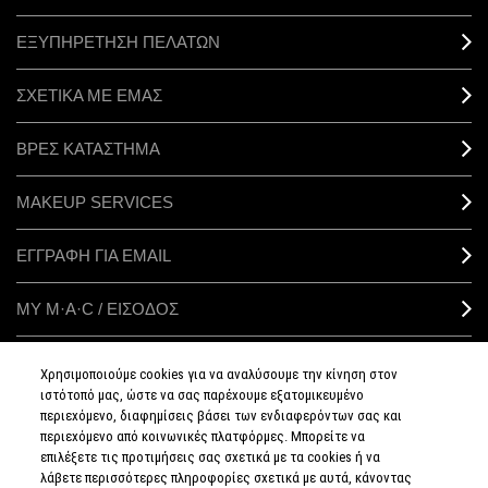
ΕΞΥΠΗΡΕΤΗΣΗ ΠΕΛΑΤΩΝ
ΣΧΕΤΙΚΑ ΜΕ ΕΜΑΣ
ΒΡΕΣ ΚΑΤΑΣΤΗΜΑ
MAKEUP SERVICES
ΕΓΓΡΑΦΗ ΓΙΑ EMAIL
ΜΥ M·A·C / ΕΙΣΟΔΟΣ
Χρησιμοποιούμε cookies για να αναλύσουμε την κίνηση στον
ιστότοπό μας, ώστε να σας παρέχουμε εξατομικευμένο
ΣΥΝΔΕΘΕΙΤΕ
περιεχόμενο, διαφημίσεις βάσει των ενδιαφερόντων σας και
περιεχόμενο από κοινωνικές πλατφόρμες. Μπορείτε να
επιλέξετε τις προτιμήσεις σας σχετικά με τα cookies ή να
λάβετε περισσότερες πληροφορίες σχετικά με αυτά, κάνοντας