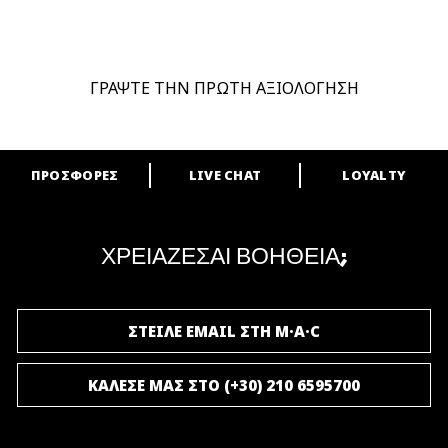
ΓΡΑΨΤΕ ΤΗΝ ΠΡΩΤΗ ΑΞΙΟΛΟΓΗΣΗ
ΠΡΟΣΦΟΡΕΣ
LIVE CHAT
LOYALTY
ARE YOU A M·A·C LOVER?
Γίνε μέλος του προγράμματος επιβράβευσης της M·A·C και απόλαυσε
μοναδικά προνόμια και δώρα.
ΧΡΕΙΑΖΕΣΑΙ ΒΟΗΘΕΙΑ;
ΓΙΝΕ ΜΕΛΟΣ ΤΟΥ M·A·C LOVER
ΣΤΕΙΛΕ EMAIL ΣΤΗ M·A·C
ΚΑΛΕΣΕ ΜΑΣ ΣΤΟ (+30) 210 6595700