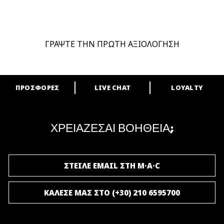
ΓΡΑΨΤΕ ΤΗΝ ΠΡΩΤΗ ΑΞΙΟΛΟΓΗΣΗ
ΠΡΟΣΦΟΡΕΣ
LIVE CHAT
LOYALTY
ARE YOU A M·A·C LOVER?
Γίνε μέλος του προγράμματος επιβράβευσης της M·A·C και απόλαυσε
μοναδικά προνόμια και δώρα.
ΧΡΕΙΑΖΕΣΑΙ ΒΟΗΘΕΙΑ;
ΓΙΝΕ ΜΕΛΟΣ ΤΟΥ M·A·C LOVER
ΣΤΕΙΛΕ EMAIL ΣΤΗ M·A·C
ΚΑΛΕΣΕ ΜΑΣ ΣΤΟ (+30) 210 6595700