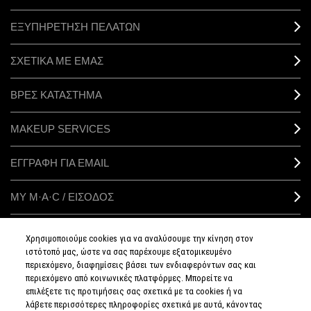
ΕΞΥΠΗΡΕΤΗΣΗ ΠΕΛΑΤΩΝ
ΣΧΕΤΙΚΑ ΜΕ ΕΜΑΣ
ΒΡΕΣ ΚΑΤΑΣΤΗΜΑ
MAKEUP SERVICES
ΕΓΓΡΑΦΗ ΓΙΑ EMAIL
ΜΥ M·A·C / ΕΙΣΟΔΟΣ
Χρησιμοποιούμε cookies για να αναλύσουμε την κίνηση στον
ιστότοπό μας, ώστε να σας παρέχουμε εξατομικευμένο
ΣΥΝΔΕΘΕΙΤΕ
περιεχόμενο, διαφημίσεις βάσει των ενδιαφερόντων σας και
περιεχόμενο από κοινωνικές πλατφόρμες. Μπορείτε να
επιλέξετε τις προτιμήσεις σας σχετικά με τα cookies ή να
λάβετε περισσότερες πληροφορίες σχετικά με αυτά, κάνοντας