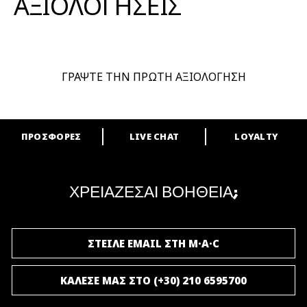
ΑΞΙΟΛΟΓΗΣΕΙΣ
ΓΡΑΨΤΕ ΤΗΝ ΠΡΩΤΗ ΑΞΙΟΛΟΓΗΣΗ
ΠΡΟΣΦΟΡΕΣ
LIVE CHAT
LOYALTY
ARE YOU A M·A·C LOVER?
Γίνε μέλος του προγράμματος επιβράβευσης της M·A·C και απόλαυσε
μοναδικά προνόμια και δώρα.
ΧΡΕΙΑΖΕΣΑΙ ΒΟΗΘΕΙΑ;
ΓΙΝΕ ΜΕΛΟΣ ΤΟΥ M·A·C LOVER
ΣΤΕΙΛΕ EMAIL ΣΤΗ M·A·C
ΚΑΛΕΣΕ ΜΑΣ ΣΤΟ (+30) 210 6595700