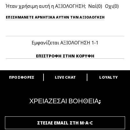
Ήταν χρήσιμη αυτή η ΑΞΙΟΛΟΓΗΣΗ;
0
0
ΕΠΙΣΗΜΆΝΕΤΕ ΑΡΝΗΤΙΚΆ ΑΥΤΉΝ ΤΗΝ ΑΞΙΟΛΟΓΗΣΗ
Εμφανίζεται ΑΞΙΟΛΟΓΗΣΗ
1-1
ΕΠΙΣΤΡΟΦΉ ΣΤΗΝ ΚΟΡΥΦΉ
ΠΡΟΣΦΟΡΕΣ
LIVE CHAT
LOYALTY
ARE YOU A M·A·C LOVER?
Γίνε μέλος του προγράμματος επιβράβευσης της M·A·C και απόλαυσε
μοναδικά προνόμια και δώρα.
ΧΡΕΙΑΖΕΣΑΙ ΒΟΗΘΕΙΑ;
ΓΙΝΕ ΜΕΛΟΣ ΤΟΥ M·A·C LOVER
ΣΤΕΙΛΕ EMAIL ΣΤΗ M·A·C