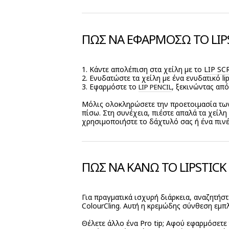
ΠΩΣ ΝΑ ΕΦΑΡΜΟΣΩ ΤΟ LIP
1. Κάντε απολέπιση στα χείλη με το
LIP S
2. Ενυδατώστε τα χείλη με ένα ενυδατικό l
3. Εφαρμόστε το
, ξεκινώντας από
LIP PENCIL
Μόλις ολοκληρώσετε την προετοιμασία των 
πίσω. Στη συνέχεια, πιέστε απαλά τα χείλη 
χρησιμοποιήστε το δάχτυλό σας ή ένα πινέ
ΠΩΣ ΝΑ ΚΑΝΩ ΤΟ LIPSTICK 
Για πραγματικά ισχυρή διάρκεια, αναζητήστε
ColourCling. Αυτή η κρεμώδης σύνθεση εμπ
Θέλετε άλλο ένα Pro tip; Αφού εφαρμόσετε 