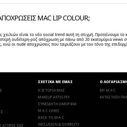
 ΑΠΟΧΡΩΣΕΙΣ MAC LIP COLOUR;
χειλιών είναι το νέο social trend αυτή τη στιγμή. Προτείνουμε το κ
ιστερή ουδέτερη-ροζ απόχρωση με πάνω από 20 εκατομύρια views στ
 ενώ οι nude αποχρώσεις που ταιριάζουν με τον τόνο της επιδερμί
Ν
ΣΧΕΤΙΚΑ ΜΕ ΕΜΑΣ
Ο ΛΟΓΑΡΙΑΣΜ
Σ
Η ΙΣΤΟΡΙΑ ΜΑΣ
MY M·A·C
MAKEUP ARTISTRY
ΚΑΤΑΣΤΑΣΗ ΠΑΡ
ΣΥΝΕΙΔΗΤΗ ΟΜΟΡΦΙΑ
M·A·C CARES
ΗΣ
BACK TO M·A·C
INCLUSION & DIVERSITY
ΙΣ ΑΓΟΡΕΣ ΣΑΣ