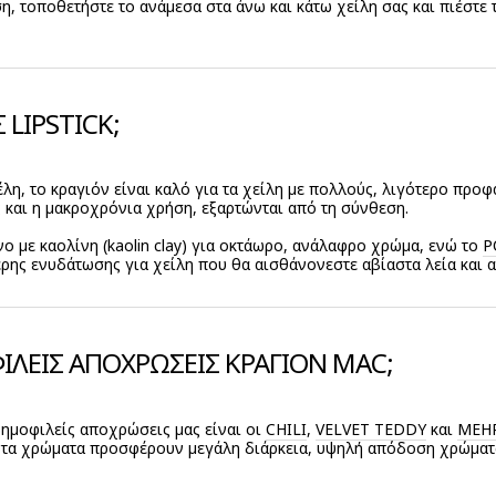
, τοποθετήστε το ανάμεσα στα άνω και κάτω χείλη σας και πιέστε 
 LIPSTICK;
λη, το κραγιόν είναι καλό για τα χείλη με πολλούς, λιγότερο προφα
 και η μακροχρόνια χρήση, εξαρτώνται από τη σύνθεση.
ο με καολίνη (kaolin clay) για οκτάωρο, ανάλαφρο χρώμα, ενώ το
P
ρης ενυδάτωσης για χείλη που θα αισθάνονεστε αβίαστα λεία και 
ΦΙΛΕΙΣ ΑΠΟΧΡΩΣΕΙΣ ΚΡΑΓΙΟΝ MAC;
 δημοφιλείς αποχρώσεις μας είναι οι
CHILI
,
VELVET TEDDY
και
MEH
ά τα χρώματα προσφέρουν μεγάλη διάρκεια, υψηλή απόδοση χρώμα