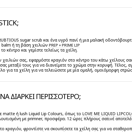
STICK;
CRUBTIOUS
sugar scrub και ένα υγρό πανί ή μια μαλακή οδοντόβουρτ
ip balm ή τη βάση χειλιών
PREP + PRIME LIP
 το κέντρο και γεμίστε τελείως τα χείλη.
χειλιών σας, εφαρμόστε κραγιόν στο κέντρο του κάτω χείλους σας
σας μεταξύ τους για να διανείμετε το χρώμα στην κορυφή. Τέλος, αγ
λο για τα χείλη για να τελειώσετε με μία ομαλή, ομοιόμορφη στρώσ
ΝΑ ΔΙΑΡΚΕΙ ΠΕΡΙΣΣΟΤΕΡΟ;
 matte ή lush Liquid Lip Colours, όπως το
LOVE ME LIQUID LIPCO
λουτισμένη με primner, προσφέρει 12 ώρες πλήρους σατινέ αποτελέ
το κραγιόν, φροντίστε να σκουπίσετε τα χείλη σας για να σταθερο