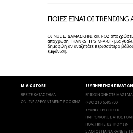
ΠΟΙΕΣ ΕΙΝΑΙ ΟΙ TRENDING
Οι
NUDE
,
ΔΑΜΑΣΚΗΝΊ
και
ΡΟΖ
αποχρώσεις 
απόχρωση
THANKS, IT'S M-A-C!
- μια γυαλ
δημοφιλή αν αναζητάτε περισσότερο βάθος,
εμφάνιση.
M·A·C STORE
ΕΞΥΠΗΡΕΤΗΣΗ ΠΕΛΑΤΩ
ΒΡΕΙΤΕ ΚΑΤΑΣΤΗΜΑ
ΕΠΙΚΟΙΝΩΝΗΣΤΕ ΜΑΖΙ ΜΑ
ONLINE APPOINTMENT BOOKING
(+30) 210 6595700
ΣΥΧΝΕΣ ΕΡΩΤΗΣΕΙΣ
ΠΛΗΡΟΦΟΡΙΕΣ ΑΠΟΣΤΟΛ
ΠΟΛΙΤΙΚΗ ΕΠΙΣΤΡΟΦΩΝ
5 ΛΟΓΟΙ ΓΙΑ ΝΑ ΚΑΝΕΤΕ Τ