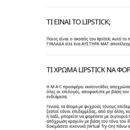
ΤΙ ΕΙΝΑΙ ΤΟ LIPSTICK;
Ποιος είναι ο σκοπός του lipstick; Αυτό το
ΓΥΑΛΆΔΑ
είτε ένα
ΑΥΣΤΗΡΆ ΜΑΤ
αποτέλεσμα
ΤΙ ΧΡΩΜΑ LIPSTICK ΝΑ ΦΟ
Η M∙A∙C προσφέρει εκατοντάδες αποχρώσεις
όλες οι επιλογές, αποφασίστε με βάση τον 
ενδιάμεσα;
Γενικά, τα άτομα με ψυχρούς τόνους επιδερ
ζεστοί τόνοι επιδερμίδας, από την άλλη, 
ή λαδί, μπορείτε να φορέσετε με σιγουριά
απόχρωση κραγιόν με βάση τον τόνο του δέ
δοκιμάσετε εικονικά (Virtual Try-On) πάνω