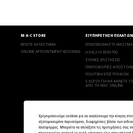
M·A·C STORE
ΕΞΥΠΗΡΕΤΗΣΗ ΠΕΛΑΤΩ
ΒΡΕΙΤΕ ΚΑΤΑΣΤΗΜΑ
ΕΠΙΚΟΙΝΩΝΗΣΤΕ ΜΑΖΙ ΜΑ
ONLINE APPOINTMENT BOOKING
(+30) 210 6595700
ΣΥΧΝΕΣ ΕΡΩΤΗΣΕΙΣ
ΠΛΗΡΟΦΟΡΙΕΣ ΑΠΟΣΤΟΛ
ΠΟΛΙΤΙΚΗ ΕΠΙΣΤΡΟΦΩΝ
5 ΛΟΓΟΙ ΓΙΑ ΝΑ ΚΑΝΕΤΕ Τ
ΑΠΟ ΤΗ MAC ONLINE
Χρησιμοποιούμε cookies για να αναλύσουμε την κίνηση στο
εξατομικευμένο περιεχόμενο, διαφημίσεις βάσει των ενδια
πλατφόρμες. Μπορείτε να επιλέξετε τις προτιμήσεις σας σχ
πληροφορίες σχετικά με αυτά, κάνοντας κλικ στην επιλογή