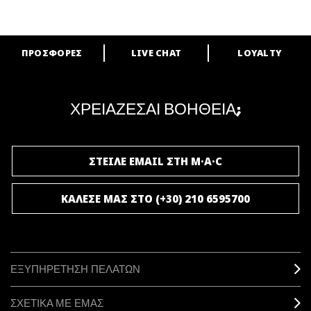
ΠΡΟΣΦΟΡΕΣ
LIVE CHAT
LOYALTY
ARE YOU A M·A·C LOVER?
Γίνε μέλος του προγράμματος επιβράβευσης της M·A·C και απόλαυσε
μοναδικά προνόμια και δώρα.
ΧΡΕΙΑΖΕΣΑΙ ΒΟΗΘΕΙΑ;
ΓΙΝΕ ΜΕΛΟΣ ΤΟΥ M·A·C LOVER
ΣΤΕΙΛΕ EMAIL ΣΤΗ M·A·C
ΚΑΛΕΣΕ ΜΑΣ ΣΤΟ (+30) 210 6595700
ΕΞΥΠΗΡΕΤΗΣΗ ΠΕΛΑΤΩΝ
ΣΧΕΤΙΚΑ ΜΕ ΕΜΑΣ