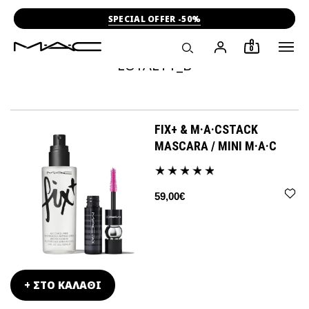
SPECIAL OFFER -50%
0
LOYALTY_B
FIX+ & M·A·CSTACK
MASCARA / MINI M·A·C
59,00€
+ ΣΤΟ ΚΑΛΑΘΙ