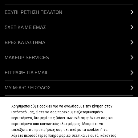
ΕΞΥΠΗΡΕΤΗΣΗ ΠΕΛΑΤΩΝ
ΣΧΕΤΙΚΑ ΜΕ ΕΜΑΣ
ΒΡΕΣ ΚΑΤΑΣΤΗΜΑ
MAKEUP SERVICES
ΕΓΓΡΑΦΗ ΓΙΑ EMAIL
ΜΥ M·A·C / ΕΙΣΟΔΟΣ
Χρησιμοποιούμε cookies για να αναλύσουμε την κίνηση στον
ιστότοπό μας, ώστε να σας παρέχουμε εξατομικευμένο
ΣΥΝΔΕΘΕΙΤΕ
περιεχόμενο, διαφημίσεις βάσει των ενδιαφερόντων σας και
περιεχόμενο από κοινωνικές πλατφόρμες. Μπορείτε να
επιλέξετε τις προτιμήσεις σας σχετικά με τα cookies ή να
λάβετε περισσότερες πληροφορίες σχετικά με αυτά, κάνοντας