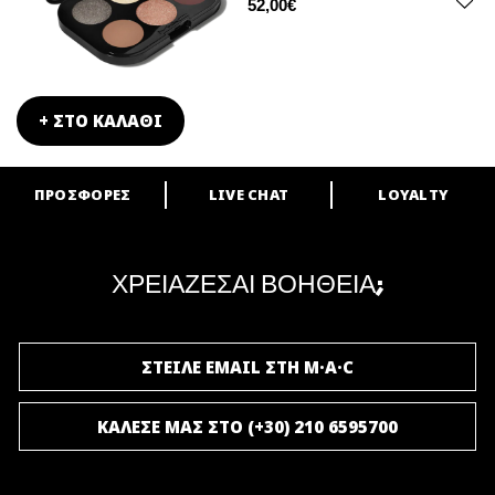
52,00€
+ ΣΤΟ ΚΑΛΑΘΙ
ΠΡΟΣΦΟΡΕΣ
LIVE CHAT
LOYALTY
ARE YOU A M·A·C LOVER?
Γίνε μέλος του προγράμματος επιβράβευσης της M·A·C και απόλαυσε
μοναδικά προνόμια και δώρα.
ΧΡΕΙΑΖΕΣΑΙ ΒΟΗΘΕΙΑ;
ΓΙΝΕ ΜΕΛΟΣ ΤΟΥ M·A·C LOVER
ΣΤΕΙΛΕ EMAIL ΣΤΗ M·A·C
ΚΑΛΕΣΕ ΜΑΣ ΣΤΟ (+30) 210 6595700