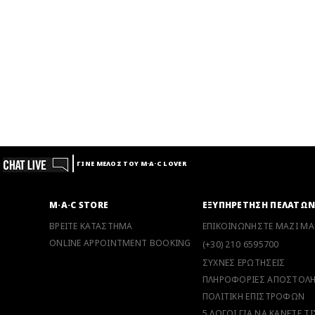
ΓΙΝΕ ΜΕΛΟΣ ΤΟΥ M·A·C LOVER
M·A·C STORE
ΕΞΥΠΗΡΕΤΗΣΗ ΠΕΛΑΤΩ
ΒΡΕΙΤΕ ΚΑΤΑΣΤΗΜΑ
ΕΠΙΚΟΙΝΩΝΗΣΤΕ ΜΑΖΙ ΜΑ
ONLINE APPOINTMENT BOOKING
(+30) 210 6595700
ΣΥΧΝΕΣ ΕΡΩΤΗΣΕΙΣ
ΠΛΗΡΟΦΟΡΙΕΣ ΑΠΟΣΤΟΛ
ΠΟΛΙΤΙΚΗ ΕΠΙΣΤΡΟΦΩΝ
5 ΛΟΓΟΙ ΓΙΑ ΝΑ ΚΑΝΕΤΕ Τ