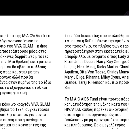
 κορίτσι της M·A·C!» Αυτό το
Στις δύο δεκαετίες που ακολούθησα
λόγκαν ανακοίνωσε το
τότε που η RuPaul έκανε την εμφάνισ
ο του VIVA GLAM – η drag
στο προσκήνιο,
το πλήθος των σταρ
, απαστράπτουσα μέσα στις
πρωτοστάτησαν στην εκστρατεία εί
κόκκινες δερμάτινες μπότες
απαράμιλλο
, με ονόματα όπως Lady G
 της. Μια θρυλική εκστρατεία
Elton John, Debbie Harry, Boy George, 
τε, που θα έβλεπε πολλούς
Lauper, Nicki Minaj, Ricky Martin, Chris
 σταρ και στυλ με την
Aguilera, Dita Von Teese, Shirley Mans
ρόνων, αλλά που θα
Mary J Blige, Rihanna, Miley Cyrus, Ari
ντα στον πυρήνα της το ίδιο
Grande, Taraji P. Ηenson και πιο πρό
α, το εξωφρενικό στυλ και
Sia.
 αγάπη για ζωή.
Το M·A·C AIDS Fund είναι πρωτοπόρ
ο κόκκινο κραγιόν VIVA GLAM
χρηματοδότηση της μάχης κατά του 
ήθηκε το 1994, συγκέντρωσε
HIV/AIDS, καθώς παρέχει οικονομική
υαισθητοποίησε για τον ιό
υποστήριξη σε οργανισμούς που
ια εποχή που η πανδημία
δουλεύουν με μη προνομιούχες περι
ματικά τις κοινότητες της
και πληθυσμούς. Ως ο μεγαλύτερος