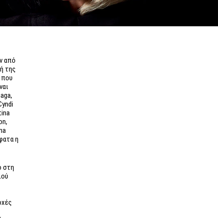
ν από
ή της
 που
ναι
aga,
Cyndi
tina
on,
ana
σφατα η
ο στη
ιού
οχές