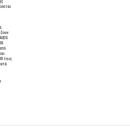
ής
εύεται
α
 ζουν
 AIDS
00
από
και
00 τοις
κατά
ο
G