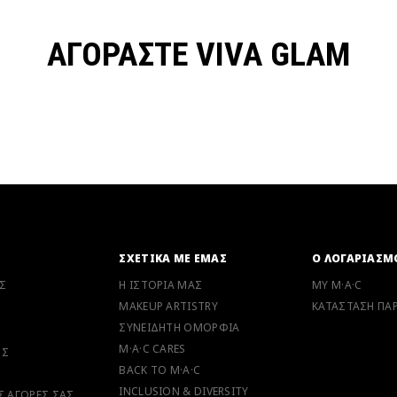
ΑΓΟΡΑΣΤΕ VIVA GLAM
Ν
ΣΧΕΤΙΚΑ ΜΕ ΕΜΑΣ
Ο ΛΟΓΑΡΙΑΣΜ
Σ
Η ΙΣΤΟΡΙΑ ΜΑΣ
MY M·A·C
MAKEUP ARTISTRY
ΚΑΤΑΣΤΑΣΗ ΠΑΡ
ΣΥΝΕΙΔΗΤΗ ΟΜΟΡΦΙΑ
M·A·C CARES
ΗΣ
BACK TO M·A·C
INCLUSION & DIVERSITY
ΙΣ ΑΓΟΡΕΣ ΣΑΣ