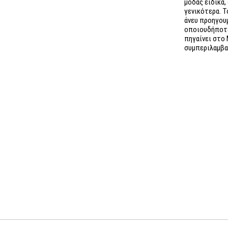
μόδας ειδικά,
γενικότερα. Τ
άνευ προηγου
οποιουδήποτε
πηγαίνει στο 
συμπεριλαμβα