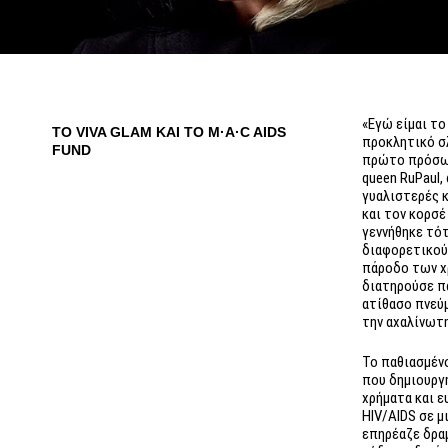
«Εγώ είμαι το
ΤΟ VIVA GLAM ΚΑΙ ΤΟ M·A·C AIDS
προκλητικό σ
FUND
πρώτο πρόσωπ
queen RuPaul
γυαλιστερές 
και τον κορσέ
γεννήθηκε τό
διαφορετικούς
πάροδο των χ
διατηρούσε πά
ατίθασο πνεύμ
την αχαλίνωτη
Το παθιασμέν
που δημιουργ
χρήματα και ε
HIV/AIDS σε μ
επηρέαζε δρα