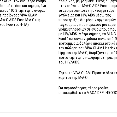
 αλλά και τον ευρύτερο κόσμο
εταιρικός, μη φαρμακευτικός δωρητ
όσο τότε όσο και σήμερα, ένα
στην αρένα, το M·A·C AIDS Fund δεσμ
μένου
100% της τιμής αγοράς
να
αντιμετωπίσει τη σχέση μεταξύ
 προϊόντος VIVA GLAM
φτώχειας και HIV/AIDS μέσω της
M·A·C AIDS Fund
M·A·C
(μη
υποστήριξης διαφόρων οργανισμών
νομένου του ΦΠΑ).
παγκοσμίως
που παρέχουν μια ευρεί
γκάμα υπηρεσιών σε ανθρώπους που
με HIV/AIDS. Μέχρι σήμερα, το M·A·C
Fund έχει συγκεντρώσει πάνω από 4
εκατομμύρια δολάρια αποκλειστικά 
την πώληση του VIVA GLAM Lipstick 
Lipglass της M·A·C, δωρίζοντας το 1
εκατό της τιμής πώλησης στη μάχη 
του HIV/AIDS.
Ζήτω το VIVA GLAM! Είμαστε όλοι τ
κορίτσι της M·A·C!
Για περισσότερες πληροφορίες
επισκεφθείτε το
MACAIDSFUND.OR