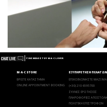
ΓΙΝΕ ΜΕΛΟΣ ΤΟΥ M·A·C LOVER
M·A·C STORE
ΕΞΥΠΗΡΕΤΗΣΗ ΠΕΛΑΤΩ
ΒΡΕΙΤΕ ΚΑΤΑΣΤΗΜΑ
ΕΠΙΚΟΙΝΩΝΗΣΤΕ ΜΑΖΙ ΜΑ
ONLINE APPOINTMENT BOOKING
(+30) 210 6595700
ΣΥΧΝΕΣ ΕΡΩΤΗΣΕΙΣ
ΠΛΗΡΟΦΟΡΙΕΣ ΑΠΟΣΤΟΛ
ΠΟΛΙΤΙΚΗ ΕΠΙΣΤΡΟΦΩΝ