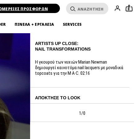
ΟΜΕΡΕΙΕΣ ΠΡΟΣΦΟΡΩΝ
0
DER
ΠΙΝΕΛΑ + ΕΡΓΑΛΕΙΑ
SERVICES
ARTISTS UP CLOSE:
NAIL TRANSFORMATIONS
Η γκουρού των νυχιών Marian Newman
δημιουργεί καινοτόμα nail lacquers με μοναδικά
topcoats για την M·A·C. 02:16
ΑΠΌΚΤΗΣΕ ΤΟ LOOK
1/0