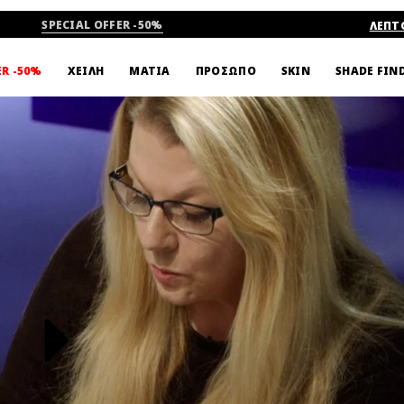
SPECIAL OFFER -50%
ΛΕΠΤ
ΟΙ ARTISTS
ΒΙΝΤΕΟ
SHADE FIN
ER -50%
ΧΕΙΛΗ
ΜΑΤΙΑ
ΠΡΟΣΩΠΟ
SKIN