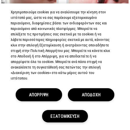
Χρησιμοποιούμε cookies για να αναλύσουμε την κίνηση στον
ιστότοπό μας, ώστε να σας παρέχουμε εξατομικευμένο
περιεχόμενο, διαφημίσεις βάσει των ενδιαφερόντων σας και
Instant Artistry / Face
1:16
περιεχόμενο από κοινωνικές πλατφόρμες. Μπορείτε να
THE OMBRÉ CHEEK
επιλέξετε τις προτιμήσεις σας σχετικά με τα cookies ή να
λάβετε περισσότερες πληροφορίες σχετικά με αυτά, κάνοντας
κλικ στην επιλογή Εξατομίκευση ή ανατρέχοντας οποιαδήποτε
στιγμή στην Πολιτική Απορρήτου μας. Μπορείτε να κάνετε κλικ
στο Αποδοχή ή στο Απόρριψη, για να αποδεχτείτε ή να
απορρίψετε όλα τα cookies. Μπορείτε ανά πάσα στιγμή να
ΔΕΙΤΕ ΤΟ VIDEO
ανακαλέσετε τη συγκατάθεσή σας πατώντας την επιλογή
«Διαχείριση των cookies» στο κάτω μέρος αυτού του
ιστότοπου.
ΑΠΟΡΡΙΨΗ
ΑΠΟΔΟΧΗ
ΕΞΑΤΟΜΙΚΕΥΣΗ
ΠΡΟΣΦΟΡΕΣ
LIVE CHAT
LOYALTY
ARE YOU A M·A·C LOVER?