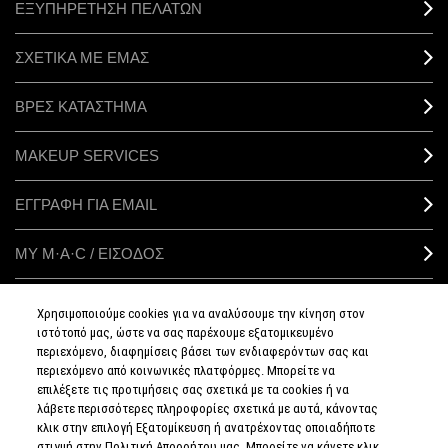
ΕΞΥΠΗΡΕΤΗΣΗ ΠΕΛΑΤΩΝ
ΣΧΕΤΙΚΑ ΜΕ ΕΜΑΣ
ΒΡΕΣ ΚΑΤΑΣΤΗΜΑ
MAKEUP SERVICES
ΕΓΓΡΑΦΗ ΓΙΑ EMAIL
ΜΥ M·A·C / ΕΙΣΟΔΟΣ
Χρησιμοποιούμε cookies για να αναλύσουμε την κίνηση στον
ιστότοπό μας, ώστε να σας παρέχουμε εξατομικευμένο
ΣΥΝΔΕΘΕΙΤΕ
περιεχόμενο, διαφημίσεις βάσει των ενδιαφερόντων σας και
περιεχόμενο από κοινωνικές πλατφόρμες. Μπορείτε να
επιλέξετε τις προτιμήσεις σας σχετικά με τα cookies ή να
λάβετε περισσότερες πληροφορίες σχετικά με αυτά, κάνοντας
κλικ στην επιλογή Εξατομίκευση ή ανατρέχοντας οποιαδήποτε
στιγμή στην Πολιτική Απορρήτου μας. Μπορείτε να κάνετε κλικ