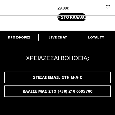
29,00€
+ ΣΤΟ ΚΑΛΑΘΙ
ΠΡΟΣΦΟΡΕΣ
LIVE CHAT
LOYALTY
ARE YOU A M·A·C LOVER?
Γίνε μέλος του προγράμματος επιβράβευσης της M·A·C και απόλαυσε
μοναδικά προνόμια και δώρα.
ΧΡΕΙΑΖΕΣΑΙ ΒΟΗΘΕΙΑ;
ΓΙΝΕ ΜΕΛΟΣ ΤΟΥ M·A·C LOVER
ΣΤΕΙΛΕ EMAIL ΣΤΗ M·A·C
ΚΑΛΕΣΕ ΜΑΣ ΣΤΟ (+30) 210 6595700