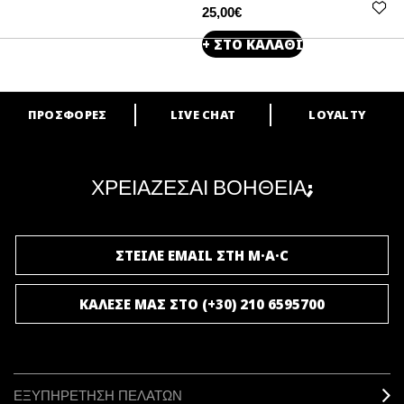
25,00€
+ ΣΤΟ ΚΑΛΑΘΙ
ΠΡΟΣΦΟΡΕΣ
LIVE CHAT
LOYALTY
ARE YOU A M·A·C LOVER?
Γίνε μέλος του προγράμματος επιβράβευσης της M·A·C και απόλαυσε
μοναδικά προνόμια και δώρα.
ΧΡΕΙΑΖΕΣΑΙ ΒΟΗΘΕΙΑ;
ΓΙΝΕ ΜΕΛΟΣ ΤΟΥ M·A·C LOVER
ΣΤΕΙΛΕ EMAIL ΣΤΗ M·A·C
ΚΑΛΕΣΕ ΜΑΣ ΣΤΟ (+30) 210 6595700
ΕΞΥΠΗΡΕΤΗΣΗ ΠΕΛΑΤΩΝ