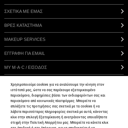
ΣΧΕΤΙΚΑ ΜΕ ΕΜΑΣ
ΒΡΕΣ ΚΑΤΑΣΤΗΜΑ
MAKEUP SERVICES
ΕΓΓΡΑΦΗ ΓΙΑ EMAIL
ΜΥ M·A·C / ΕΙΣΟΔΟΣ
Χρησιμοποιούμε cookies για να αναλύσουμε την κίνηση στον
ιστότοπό μας, ώστε να σας παρέχουμε εξατομικευμένο
ΣΥΝΔΕΘΕΙΤΕ
περιεχόμενο, διαφημίσεις βάσει των ενδιαφερόντων σας και
περιεχόμενο από κοινωνικές πλατφόρμες. Μπορείτε να
επιλέξετε τις προτιμήσεις σας σχετικά με τα cookies ή να
λάβετε περισσότερες πληροφορίες σχετικά με αυτά, κάνοντας
κλικ στην επιλογή Εξατομίκευση ή ανατρέχοντας οποιαδήποτε
στιγμή στην Πολιτική Απορρήτου μας. Μπορείτε να κάνετε κλικ
ΠΟΛΙΤΙΚΗ
ΑΠΟΡΡΗΤΟΥ
στο Αποδοχή ή στο Απόρριψη, για να αποδεχτείτε ή να