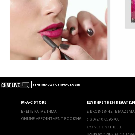
ΓΙΝΕ ΜΕΛΟΣ ΤΟΥ M·A·C LOVER
M·A·C STORE
ΕΞΥΠΗΡΕΤΗΣΗ ΠΕΛΑΤΩ
ΒΡΕΙΤΕ ΚΑΤΑΣΤΗΜΑ
ΕΠΙΚΟΙΝΩΝΗΣΤΕ ΜΑΖΙ ΜΑ
ONLINE APPOINTMENT BOOKING
(+30) 210 6595700
ΣΥΧΝΕΣ ΕΡΩΤΗΣΕΙΣ
ΠΛΗΡΟΦΟΡΙΕΣ ΑΠΟΣΤΟΛ