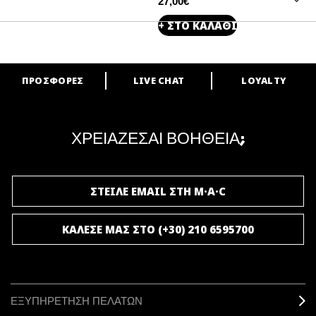
27,00€
+ ΣΤΟ ΚΑΛΑΘΙ
ΠΡΟΣΦΟΡΕΣ
LIVE CHAT
LOYALTY
ARE YOU A M·A·C LOVER?
Γίνε μέλος του προγράμματος επιβράβευσης της M·A·C και απόλαυσε
μοναδικά προνόμια και δώρα.
ΧΡΕΙΑΖΕΣΑΙ ΒΟΗΘΕΙΑ;
ΓΙΝΕ ΜΕΛΟΣ ΤΟΥ M·A·C LOVER
ΣΤΕΙΛΕ EMAIL ΣΤΗ M·A·C
ΚΑΛΕΣΕ ΜΑΣ ΣΤΟ (+30) 210 6595700
ΕΞΥΠΗΡΕΤΗΣΗ ΠΕΛΑΤΩΝ