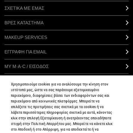
ΣΧΕΤΙΚΑ ΜΕ ΕΜΑΣ
ΒΡΕΣ ΚΑΤΑΣΤΗΜΑ
MAKEUP SERVICES
ΕΓΓΡΑΦΗ ΓΙΑ EMAIL
ΜΥ M·A·C / ΕΙΣΟΔΟΣ
Χρησιμοποιούμε cookies για να αναλύσουμε την κίνηση στον
ιστότοπό μας, ώστε να σας παρέχουμε εξατομικευμένο
ΣΥΝΔΕΘΕΙΤΕ
περιεχόμενο, διαφημίσεις βάσει των ενδιαφερόντων σας και
περιεχόμενο από κοινωνικές πλατφόρμες. Μπορείτε να
επιλέξετε τις προτιμήσεις σας σχετικά με τα cookies ή να
λάβετε περισσότερες πληροφορίες σχετικά με αυτά, κάνοντας
κλικ στην επιλογή Εξατομίκευση ή ανατρέχοντας οποιαδήποτε
στιγμή στην Πολιτική Απορρήτου μας. Μπορείτε να κάνετε κλικ
ΠΟΛΙΤΙΚΗ
ΑΠΟΡΡΗΤΟΥ
στο Αποδοχή ή στο Απόρριψη, για να αποδεχτείτε ή να
ΟΡΟΙ &