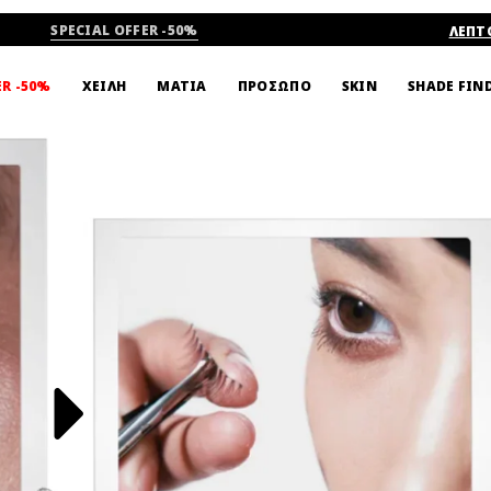
SPECIAL OFFER -50%
ΛΕΠΤ
ΟΙ ARTISTS
ΒΙΝΤΕΟ
SHADE FIN
ER -50%
ΧΕΙΛΗ
ΜΑΤΙΑ
ΠΡΟΣΩΠΟ
SKIN
ERS / SLANT
DUO ADHESIVE
14 G