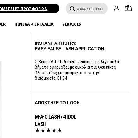
ΟΜΕΡΕΙΕΣ ΠΡΟΣΦΟΡΩΝ
0
DER
ΠΙΝΕΛΑ + ΕΡΓΑΛΕΙΑ
SERVICES
INSTANT ARTISTRY:
EASY FALSE LASH APPLICATION
Ο Senior Artist Romero Jennings με λίγα απλά
βήματα εφαρμόζει με ευκολία τις ψεύτικες
βλεφαρίδες και απομυθοποιεί την
διαδικασία. 01:04
ΑΠΌΚΤΗΣΕ ΤΟ LOOK
M·A·C LASH / 4 IDOL
TWE
LASH