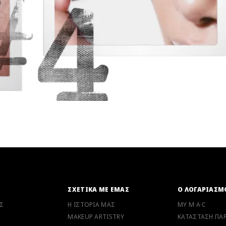
41,00€
12,00
+ ΣΤΟ ΚΑΛΑΘΙ
+ ΣΤ
Ν
ΣΧΕΤΙΚΑ ΜΕ ΕΜΑΣ
Ο ΛΟΓΑΡΙΑΣΜ
Σ
Η ΙΣΤΟΡΙΑ ΜΑΣ
MY M·A·C
MAKEUP ARTISTRY
ΚΑΤΑΣΤΑΣΗ ΠΑΡ